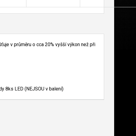
išťuje v průměru o cca 20% vyšší výkon než při
dy 8ks LED (NEJSOU v balení)