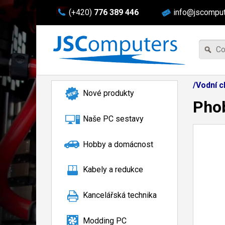
(+420)
776 389 446
info@jscomput
/Vodní c
Nové produkty
Phob
Naše PC sestavy
Hobby a domácnost
Kabely a redukce
Kancelářská technika
Modding PC