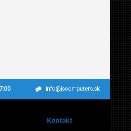
17:00
info@jscomputers.sk
Kontakt