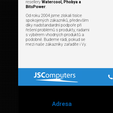
resellery
Watercool, Phobya a
BitsPower
.
Od roku 2004 jsme získali tisíce
spokojených zákazníků, především
díky nadstandardní podpoře při
řešení problémů s produkty, radami
s výběrem vhodných produktů a
podobně. Budeme rádi, pokud se
mezi naše zákazníky zařadíte i Vy.
Adresa