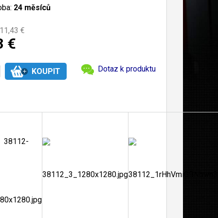
oba:
24 měsíců
11,43 €
3 €
Dotaz k produktu