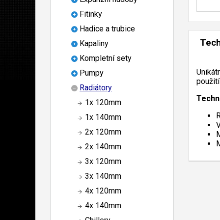
Fitinky
Hadice a trubice
Tech
Kapaliny
Kompletní sety
Unikát
Pumpy
použití
Radiátory
Techn
1x 120mm
R
1x 140mm
V
2x 120mm
M
M
2x 140mm
3x 120mm
3x 140mm
4x 120mm
4x 140mm