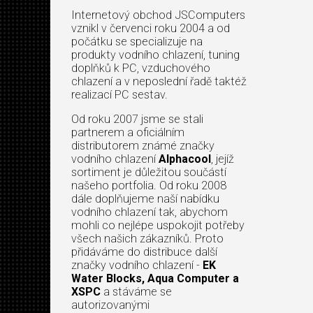
Internetový obchod JSComputers
vznikl v červenci roku 2004 a od
počátku se specializuje na
produkty vodního chlazení, tuning
doplňků k PC, vzduchového
chlazení a v neposlední řadě taktéž
realizací PC sestav.
Od roku 2007 jsme se stali
partnerem a oficiálním
distributorem známé značky
vodního chlazení
Alphacool
, jejíž
sortiment je důležitou součástí
našeho portfolia. Od roku 2008
dále doplňujeme naší nabídku
vodního chlazení tak, abychom
mohli co nejlépe uspokojit potřeby
všech našich zákazníků. Proto
přidáváme do distribuce další
značky vodního chlazení -
EK
Water Blocks, Aqua Computer a
XSPC
a stáváme se
autorizovanými