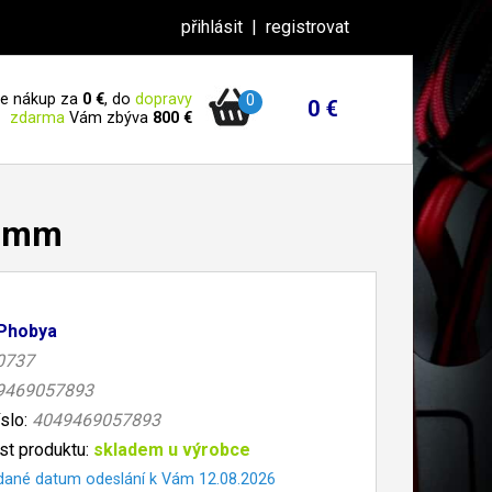
přihlásit
|
registrovat
 je nákup za
0 €
, do
dopravy
0
0 €
zdarma
Vám zbýva
800 €
20mm
Phobya
0737
9469057893
íslo:
4049469057893
t produktu:
skladem u výrobce
dané datum odeslání k Vám 12.08.2026