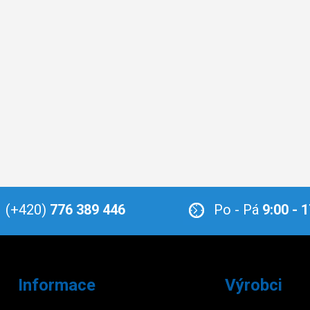
(+420)
776 389 446
Po - Pá
9:00 - 
Informace
Výrobci