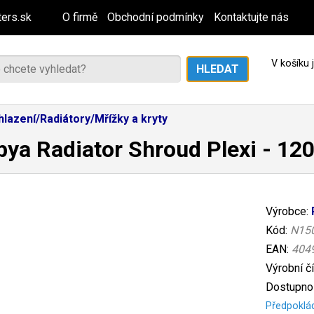
ers.sk
O firmě
Obchodní podmínky
Kontaktujte nás
V košíku
hlazení/Radiátory/Mřížky a kryty
ya Radiator Shroud Plexi - 1
Výrobce:
Kód:
N15
EAN:
404
Výrobní č
Dostupnos
Předpoklá