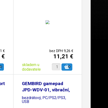
1 €
bez DPH 9,26 €
 €
11,21 €
skladem u
dodavatele
rt
GEMBIRD gamepad
JPD-WDV-01, vibrační,
bezdrátový, PC/PS2/PS3,
USB