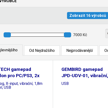
VÝROBCE
jlevnějšího
Od Nejdražšího
Nejprodávanější
Od
TECH gamepad
GEMBIRD gamepad
lon pro PC/PS3, 2x
JPD-UDV-01, vibrační
og, X-input, vibrační, 1,8m
USB
el, USB