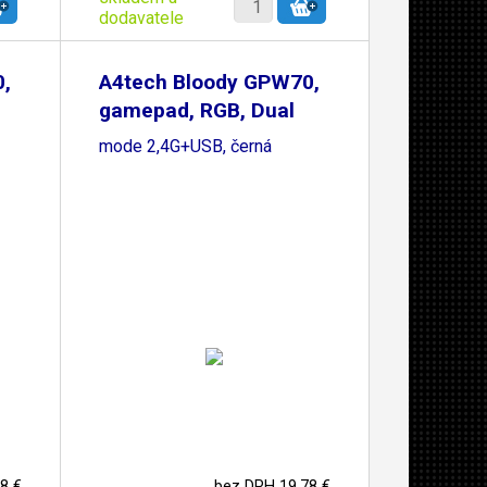
dodavatele
,
A4tech Bloody GPW70,
gamepad, RGB, Dual
mode 2,4G+USB, černá
8 €
bez DPH 19,78 €