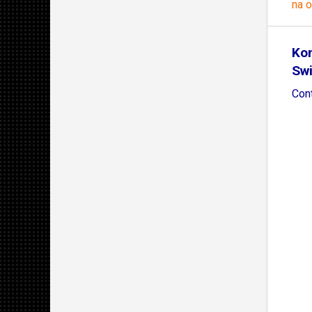
na 
Kon
Sw
Cont