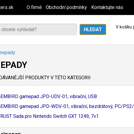
ers.sk
O firmě
Obchodní podmínky
Kontaktujte nás
V košíku
mepady
EPADY
ÁVANĚJŠÍ PRODUKTY V TÉTO KATEGORII
GEMBIRD gamepad JPD-
UDV-
01, vibrační, USB
GEMBIRD gamepad JPD-
WDV-
01, vibrační, bezdrátový, PC/
PS2/
RUST Sada pro Nintendo Switch GXT 1249, 7v1