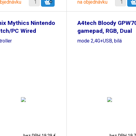
objednávku
na objednávku
ix Mythics Nintendo
A4tech Bloody GPW70
itch/PC Wired
gamepad, RGB, Dual
roller
mode 2,4G+USB, bílá
bez DPH 19,29 €
bez DPH 19,7