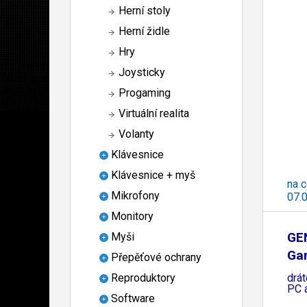
Herní stoly
Herní židle
Hry
Joysticky
Progaming
Virtuální realita
Volanty
Klávesnice
Klávesnice + myš
na c
Mikrofony
07.
Monitory
GE
Myši
Ga
Přepěťové ochrany
drát
Reproduktory
PC 
Software