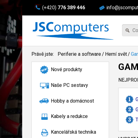
(+420)
776 389 446
info@jscomput
Právě jste:
Periferie a software
/
Herní svět
/
Ga
GAM
Nové produkty
NEJPROD
Naše PC sestavy
Hobby a domácnost
Kabely a redukce
T
Kancelářská technika