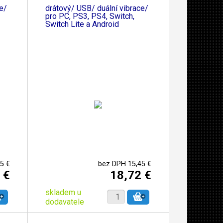
e/
drátový/ USB/ duální vibrace/
pro PC, PS3, PS4, Switch,
Switch Lite a Android
5 €
bez DPH 15,45 €
 €
18,72 €
skladem u
dodavatele