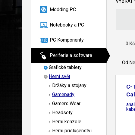
VYBRAT
Modding PC
Notebooky a PC
PC Komponenty
Periferie a software
Od Ne
Grafické tablety
Herní svět
Držáky a stojany
C-
Cal
Gamepady
Gamers Wear
anal
kab
Headsety
Herní konzole
Herní příslušenství