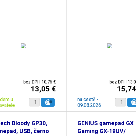
bez DPH 10,76 €
bez DPH 13,0
13,05 €
15,74
adem u
na cestě -
avatele
09.08.2026
tech Bloody GP30,
GENIUS gamepad GX
mepad, USB, černo
Gaming GX-19UV/