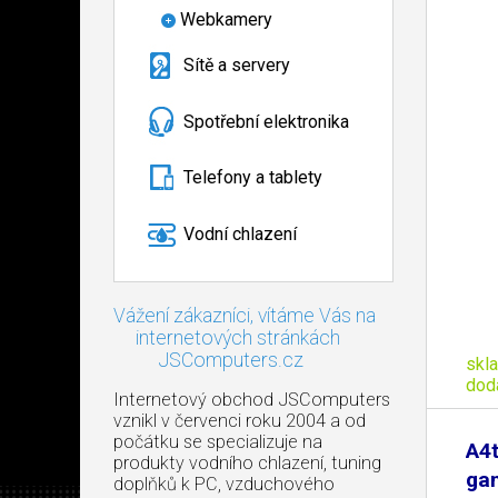
Webkamery
Sítě a servery
Spotřební elektronika
Telefony a tablety
Vodní chlazení
Vážení zákazníci, vítáme Vás na
internetových stránkách
JSComputers.cz
skl
dod
Internetový obchod JSComputers
vznikl v červenci roku 2004 a od
počátku se specializuje na
A4
produkty vodního chlazení, tuning
ga
doplňků k PC, vzduchového