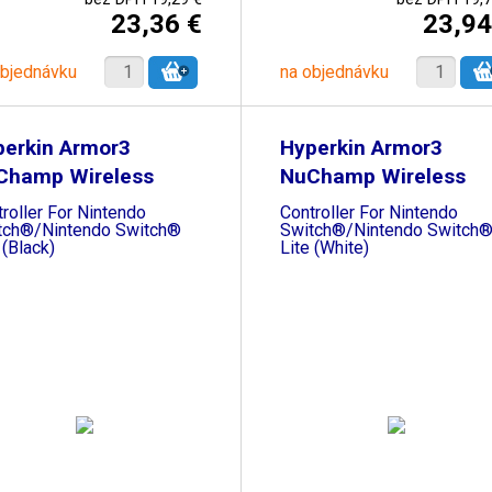
23,36 €
23,94
objednávku
na objednávku
perkin Armor3
Hyperkin Armor3
Champ Wireless
NuChamp Wireless
me
Game
roller For Nintendo
Controller For Nintendo
tch®/Nintendo Switch®
Switch®/Nintendo Switch
 (Black)
Lite (White)