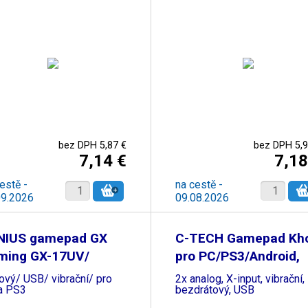
bez DPH 5,87 €
bez DPH 5,9
7,14 €
7,18
estě -
na cestě -
09.2026
09.08.2026
NIUS gamepad GX
C-TECH Gamepad Kho
ming GX-17UV/
pro PC/PS3/Android,
ový/ USB/ vibrační/ pro
2x analog, X-input, vibrační,
a PS3
bezdrátový, USB