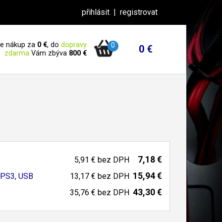
přihlásit
|
registrovat
 je nákup za
0 €
, do
dopravy
0
0 €
zdarma
Vám zbýva
800 €
7,18 €
5,91 €
bez DPH
15,94 €
PS3, USB
13,17 €
bez DPH
43,30 €
35,76 €
bez DPH