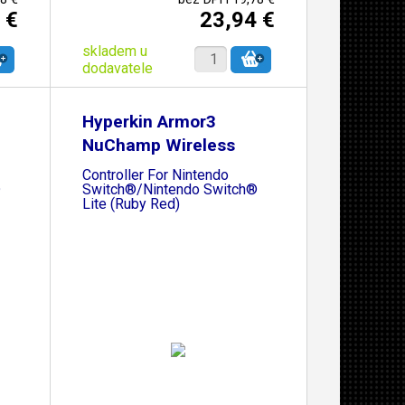
 €
23,94 €
skladem u
dodavatele
Hyperkin Armor3
NuChamp Wireless
Game
Controller For Nintendo
®
Switch®/Nintendo Switch®
Lite (Ruby Red)