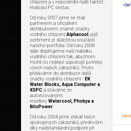
chlazení a v neposlední řadě taktéž
-če
realizací PC sestav.
Od roku 2007 jsme se stali
partnerem a oficiálním
distributorem známé značky
vodního chlazení
Alphacool
, jejíž
sortiment je důležitou součástí
našeho portfolia. Od roku 2008
dále doplňujeme naší nabídku
vodního chlazení tak, abychom
mohli co nejlépe uspokojit potřeby
všech našich zákazníků. Proto
přidáváme do distribuce další
značky vodního chlazení -
EK
Water Blocks, Aqua Computer a
XSPC
a stáváme se
autorizovanými
resellery
Watercool, Phobya a
BitsPower
.
na 
Od roku 2004 jsme získali tisíce
spokojených zákazníků, především
díky nadstandardní podpoře při