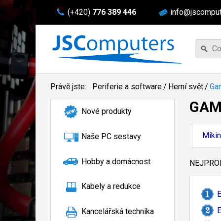
(+420)
776 389 446
info@jscomput
Právě jste:
Periferie a software
/
Herní svět
/
Ga
GAM
Nové produkty
Mikin
Naše PC sestavy
Hobby a domácnost
NEJPROD
Kabely a redukce
E
E
Kancelářská technika