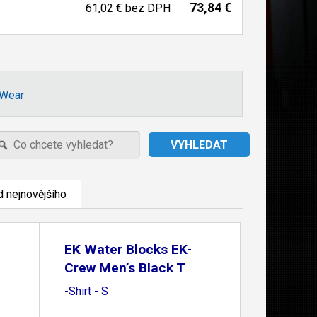
73,84 €
61,02 €
bez DPH
Wear
 nejnovějšího
EK Water Blocks EK-
Crew Men’s Black T
-Shirt - S