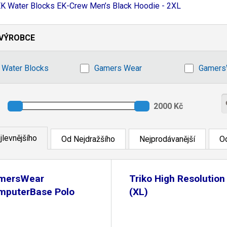
K Water Blocks EK-
Crew Men’s Black Hoodie - 2XL
VÝROBCE
 Water Blocks
Gamers Wear
Gamers
jlevnějšího
Od Nejdražšího
Nejprodávanější
Od
mersWear
Triko High Resolution
mputerBase Polo
(XL)
ck (S)