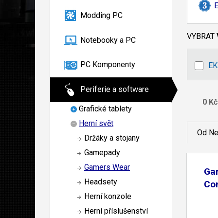
E
Modding PC
VYBRAT
Notebooky a PC
PC Komponenty
EK
Periferie a software
Grafické tablety
Herní svět
Od Ne
Držáky a stojany
Gamepady
Gamers Wear
Ga
Headsety
Co
Bla
Herní konzole
Herní příslušenství