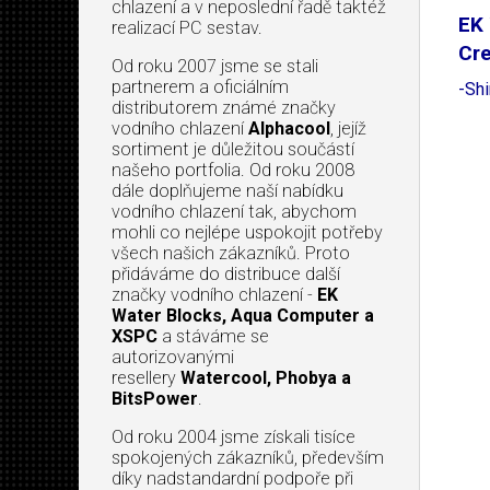
chlazení a v neposlední řadě taktéž
EK 
realizací PC sestav.
Cre
Od roku 2007 jsme se stali
partnerem a oficiálním
-Shi
distributorem známé značky
vodního chlazení
Alphacool
, jejíž
sortiment je důležitou součástí
našeho portfolia. Od roku 2008
dále doplňujeme naší nabídku
vodního chlazení tak, abychom
mohli co nejlépe uspokojit potřeby
všech našich zákazníků. Proto
přidáváme do distribuce další
značky vodního chlazení -
EK
Water Blocks, Aqua Computer a
XSPC
a stáváme se
autorizovanými
resellery
Watercool, Phobya a
BitsPower
.
Od roku 2004 jsme získali tisíce
spokojených zákazníků, především
díky nadstandardní podpoře při