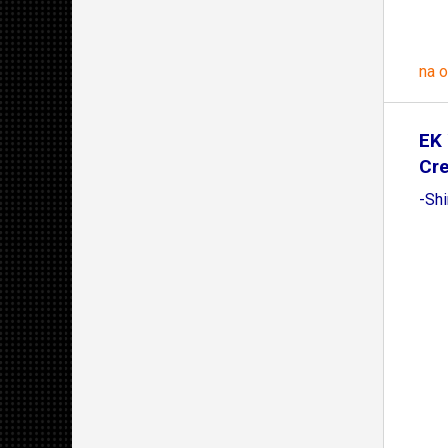
na 
EK 
Cr
-Shi