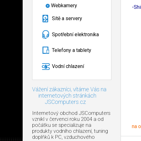
Webkamery
-Shi
Sítě a servery
Spotřební elektronika
Telefony a tablety
Vodní chlazení
Vážení zákazníci, vítáme Vás na
internetových stránkách
JSComputers.cz
Internetový obchod JSComputers
vznikl v červenci roku 2004 a od
počátku se specializuje na
na 
produkty vodního chlazení, tuning
doplňků k PC, vzduchového