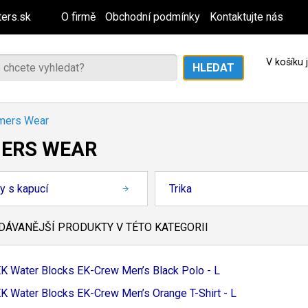
ers.sk
O firmě
Obchodní podmínky
Kontaktujte nás
V košíku
mers Wear
ERS WEAR
y s kapucí
Trika
ÁVANĚJŠÍ PRODUKTY V TÉTO KATEGORII
K Water Blocks EK-
Crew Men’s Black Polo - L
K Water Blocks EK-
Crew Men’s Orange T-
Shirt - L