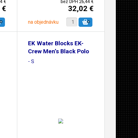
4 €
bez DPH 26,44 €
 €
32,02 €
na objednávku
EK Water Blocks EK-
Crew Men’s Black Polo
- S