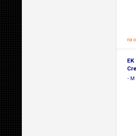
na 
EK 
Cre
- M