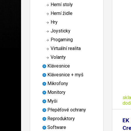
Herní stoly
Herní židle
Hry
Joysticky
Progaming
Virtuální realita
Volanty
Klávesnice
Klávesnice + myš
Mikrofony
Monitory
skl
Myši
dod
Přepěťové ochrany
Reproduktory
EK 
Cre
Software