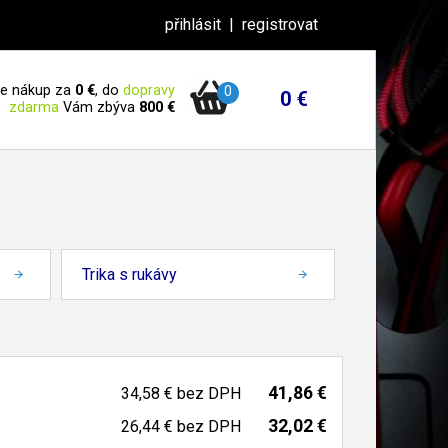
přihlásit
|
registrovat
 je nákup za
0 €
, do
dopravy
0
0 €
zdarma
Vám zbýva
800 €
Trika s rukávy
41,86 €
34,58 €
bez DPH
32,02 €
26,44 €
bez DPH