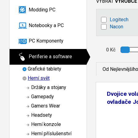
VYBRAT
VÝROBCE
Modding PC
Logitech
Notebooky a PC
Nacon
PC Komponenty
Periferie a software
Grafické tablety
Od Nejlevnějšíh
Herní svět
Držáky a stojany
Dvojice vol
Gamepady
ovladače J
Gamers Wear
Headsety
Herní konzole
Herní příslušenství