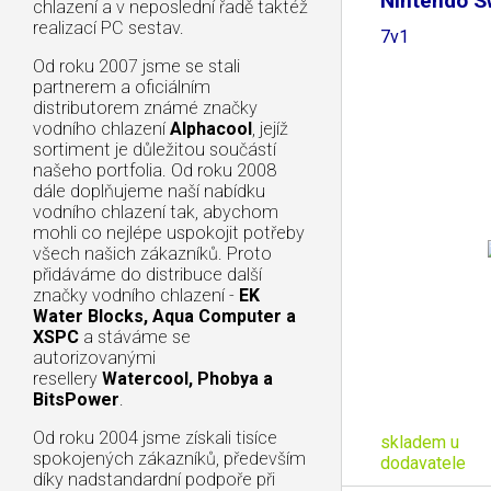
Nintendo S
chlazení a v neposlední řadě taktéž
1249,
realizací PC sestav.
7v1
Od roku 2007 jsme se stali
partnerem a oficiálním
distributorem známé značky
vodního chlazení
Alphacool
, jejíž
sortiment je důležitou součástí
našeho portfolia. Od roku 2008
dále doplňujeme naší nabídku
vodního chlazení tak, abychom
mohli co nejlépe uspokojit potřeby
všech našich zákazníků. Proto
přidáváme do distribuce další
značky vodního chlazení -
EK
Water Blocks, Aqua Computer a
XSPC
a stáváme se
autorizovanými
resellery
Watercool, Phobya a
BitsPower
.
Od roku 2004 jsme získali tisíce
skladem u
spokojených zákazníků, především
dodavatele
díky nadstandardní podpoře při