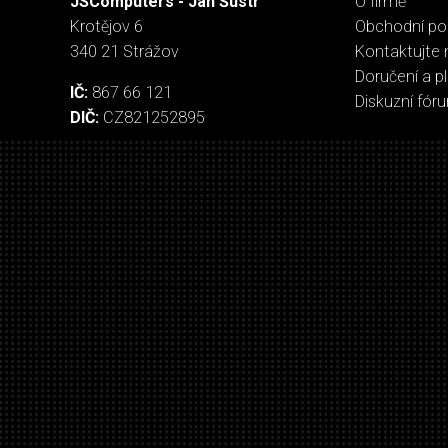
JSComputers - Jan Šustr
O firmě
Krotějov 6
Obchodní p
340 21 Strážov
Kontaktujte 
Doručení a p
IČ:
867 66 121
Diskuzní fór
DIČ:
CZ821252895