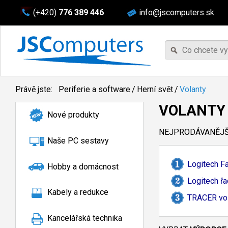
(+420)
776 389 446
info@jscomputers.sk
Právě jste:
Periferie a software
/
Herní svět
/
Volanty
VOLANTY
Nové produkty
NEJPRODÁVANĚJŠÍ
Naše PC sestavy
Logitech Fa
Hobby a domácnost
Logitech řa
Kabely a redukce
TRACER vol
Kancelářská technika