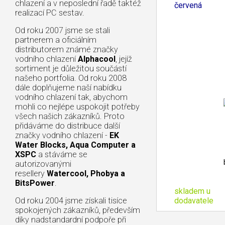
chlazení a v neposlední řadě taktéž
červená
realizací PC sestav.
Od roku 2007 jsme se stali
partnerem a oficiálním
distributorem známé značky
vodního chlazení
Alphacool
, jejíž
sortiment je důležitou součástí
našeho portfolia. Od roku 2008
dále doplňujeme naší nabídku
vodního chlazení tak, abychom
mohli co nejlépe uspokojit potřeby
všech našich zákazníků. Proto
přidáváme do distribuce další
značky vodního chlazení -
EK
Water Blocks, Aqua Computer a
XSPC
a stáváme se
autorizovanými
resellery
Watercool, Phobya a
BitsPower
.
skladem u
dodavatele
Od roku 2004 jsme získali tisíce
spokojených zákazníků, především
díky nadstandardní podpoře při