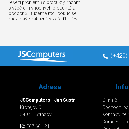
řešení problémů s produkty, radami
s výběrem vhodných produktů a
podobně. Budeme rádi, pokud se
mezi naše zákazníky zařadíte i Vy.
(+420)
Adresa
Inf
JSComputers - Jan Šustr
O firmě
Krotějov 6
Obchodní p
340 21 Strážov
Kontaktujte 
Doručení a p
IČ:
867 66 121
Diskuzní fór