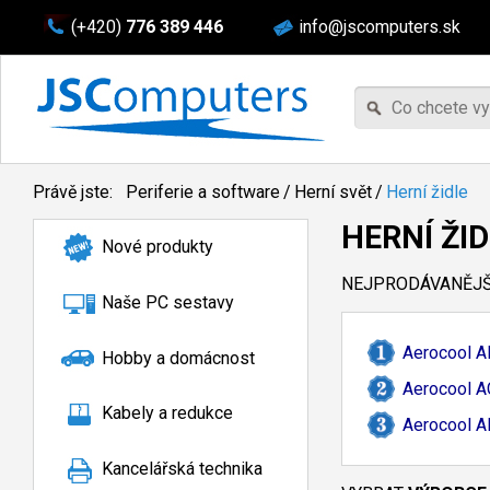
(+420)
776 389 446
info@jscomputers.sk
Právě jste:
Periferie a software
/
Herní svět
/
Herní židle
HERNÍ ŽI
Nové produkty
NEJPRODÁVANĚJŠÍ
Naše PC sestavy
Aerocool A
Hobby a domácnost
Aerocool A
Kabely a redukce
Aerocool A
Kancelářská technika