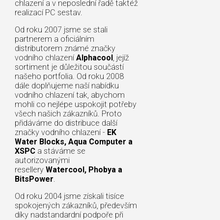
chlazení a v neposlední řadě taktéž
realizací PC sestav.
Od roku 2007 jsme se stali
partnerem a oficiálním
distributorem známé značky
vodního chlazení
Alphacool
, jejíž
sortiment je důležitou součástí
našeho portfolia. Od roku 2008
dále doplňujeme naší nabídku
vodního chlazení tak, abychom
mohli co nejlépe uspokojit potřeby
všech našich zákazníků. Proto
přidáváme do distribuce další
značky vodního chlazení -
EK
Water Blocks, Aqua Computer a
XSPC
a stáváme se
autorizovanými
resellery
Watercool, Phobya a
BitsPower
.
Od roku 2004 jsme získali tisíce
spokojených zákazníků, především
díky nadstandardní podpoře při