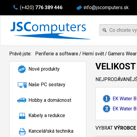
(+420)
776 389 446
info@jscomputers.sk
Právě jste:
Periferie a software
/
Herní svět
/
Gamers Wear
VELIKOST
Nové produkty
NEJPRODÁVANĚJŠÍ
Naše PC sestavy
EK Water B
Hobby a domácnost
EK Water B
Kabely a redukce
VYBRAT
VÝROBCE
Kancelářská technika