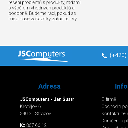
řešení problémů s produkty, radami
s výběrem vhodných produktů a
podobně. Budeme rádi, pokud se
mezi naše zákazníky zařadíte i Vy.
(+420)
Adresa
Inf
JSComputers - Jan Šustr
O firmě
Krotějov 6
Obchodní p
340 21 Strážov
Kontaktujte 
Doručení a p
IČ:
867 66 121
Diskuzní fór