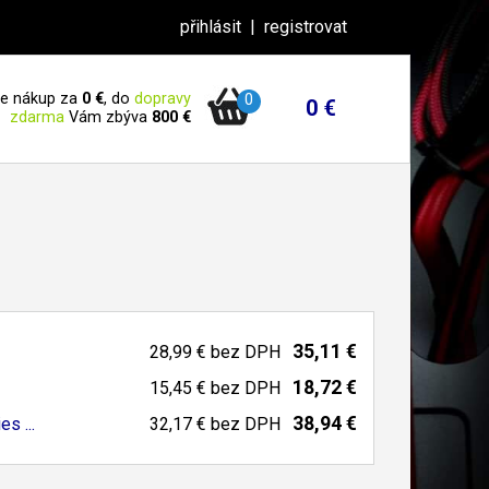
přihlásit
|
registrovat
 je nákup za
0 €
, do
dopravy
0
0 €
zdarma
Vám zbýva
800 €
35,11 €
28,99 €
bez DPH
18,72 €
15,45 €
bez DPH
38,94 €
s ...
32,17 €
bez DPH