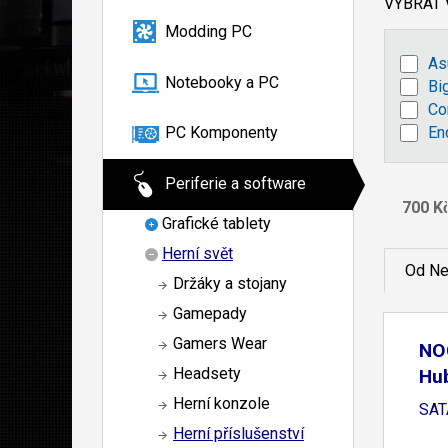
VYBRAT
Modding PC
As
Notebooky a PC
Bi
Co
En
PC Komponenty
Periferie a software
Grafické tablety
Herní svět
Od Ne
Držáky a stojany
Gamepady
Gamers Wear
NO
Headsety
Hub
Herní konzole
SATA
Herní příslušenství