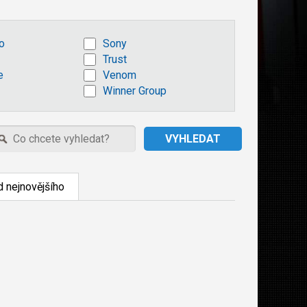
o
Sony
Trust
e
Venom
Winner Group
 nejnovějšího