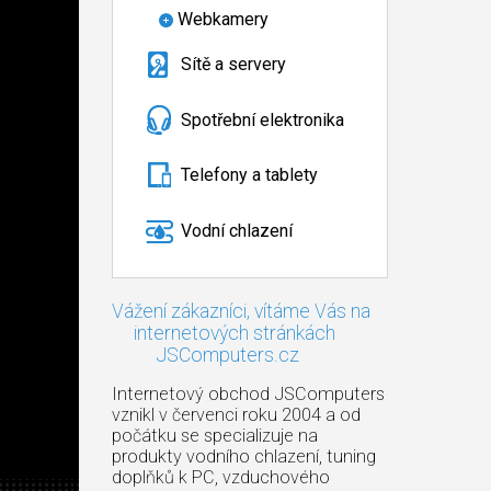
Webkamery
Sítě a servery
Spotřební elektronika
Telefony a tablety
Vodní chlazení
Vážení zákazníci, vítáme Vás na
internetových stránkách
JSComputers.cz
Internetový obchod JSComputers
vznikl v červenci roku 2004 a od
počátku se specializuje na
produkty vodního chlazení, tuning
doplňků k PC, vzduchového