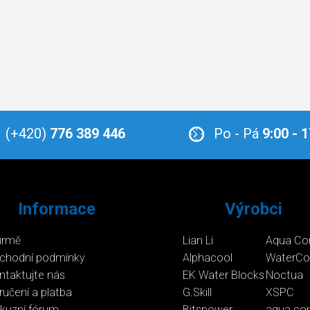
(+420)
776 389 446
Po - Pá
9:00 - 
Informace
Výrobci
firmě
Lian Li
Aqua Co
chodní podmínky
Alphacool
WaterCo
ntaktujte nás
EK Water Blocks
Noctua
ručení a platba
G.Skill
XSPC
skuzní fórum
Bitspower
aqua co