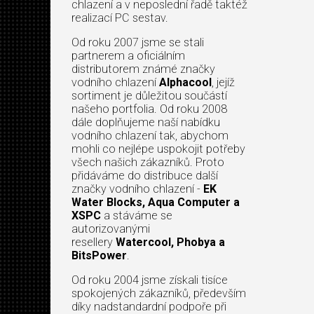
chlazení a v neposlední řadě taktéž
realizací PC sestav.
Od roku 2007 jsme se stali
partnerem a oficiálním
distributorem známé značky
vodního chlazení
Alphacool
, jejíž
sortiment je důležitou součástí
našeho portfolia. Od roku 2008
dále doplňujeme naší nabídku
vodního chlazení tak, abychom
mohli co nejlépe uspokojit potřeby
všech našich zákazníků. Proto
přidáváme do distribuce další
značky vodního chlazení -
EK
Water Blocks, Aqua Computer a
XSPC
a stáváme se
autorizovanými
resellery
Watercool, Phobya a
BitsPower
.
Od roku 2004 jsme získali tisíce
spokojených zákazníků, především
díky nadstandardní podpoře při