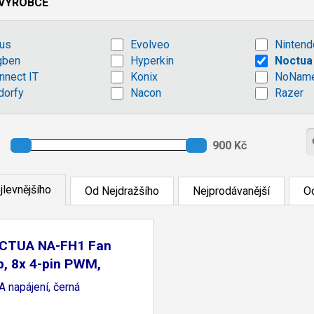
VÝROBCE
us
Evolveo
Nintend
gben
Hyperkin
Noctua
nnect IT
Konix
NoNam
dorfy
Nacon
Razer
jlevnějšího
Od Nejdražšího
Nejprodávanější
Od
CTUA NA-FH1 Fan
, 8x 4-pin PWM,
 napájení, černá