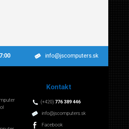
17:00
info@jscomputers.sk
Kontakt
mputer
(+420)
776 389 446
ol
info@jscomputers.sk
Facebook
mputer