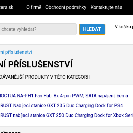
ers.sk
O firmě
Obchodní podmínky
Kontaktujte nás
V košíku
ní příslušenství
NÍ PŘÍSLUŠENSTVÍ
ÁVANĚJŠÍ PRODUKTY V TÉTO KATEGORII
NOCTUA NA-
FH1 Fan Hub, 8x 4-
pin PWM, SATA napájení, černá
RUST Nabíjecí stanice GXT 235 Duo Charging Dock for PS4
RUST nabíjecí stanice GXT 250 Duo Charging Dock for Xbox Serie