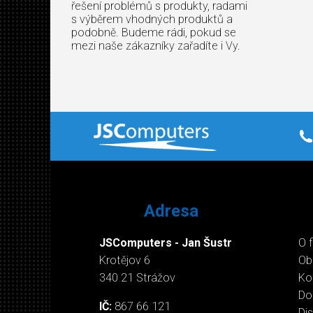
řešení problémů s produkty, radami
s výběrem vhodných produktů a
podobně. Budeme rádi, pokud se
mezi naše zákazníky zařadíte i Vy.
Adresa
JSComputers - Jan Šustr
O 
Krotějov 6
Ob
340 21 Strážov
Ko
Do
IČ:
867 66 121
Di