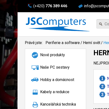
(+420)
776 389 446
info@jscomput
Právě jste:
Periferie a software
/
Herní svět
/
Her
HER
Nové produkty
NEJPROD
Naše PC sestavy
Hobby a domácnost
T
Kabely a redukce
T
Kancelářská technika