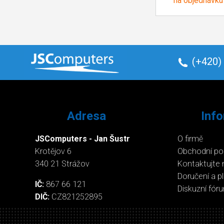
na objednávku
(+420)
Adresa
Inf
JSComputers - Jan Šustr
O firmě
Krotějov 6
Obchodní p
340 21 Strážov
Kontaktujte 
Doručení a p
IČ:
867 66 121
Diskuzní fór
DIČ:
CZ821252895