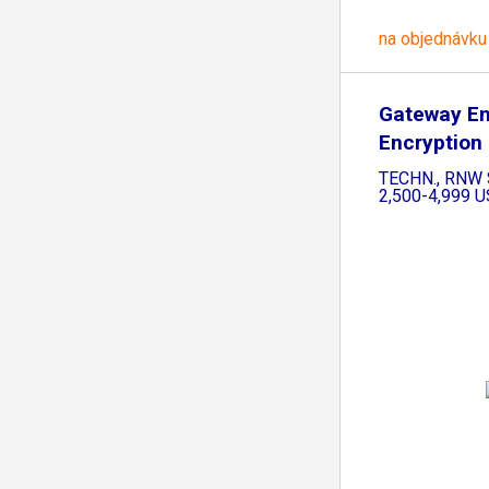
na objednávku
Gateway Em
Encryption
PGP
TECHN., RNW S
2,500-4,999 U