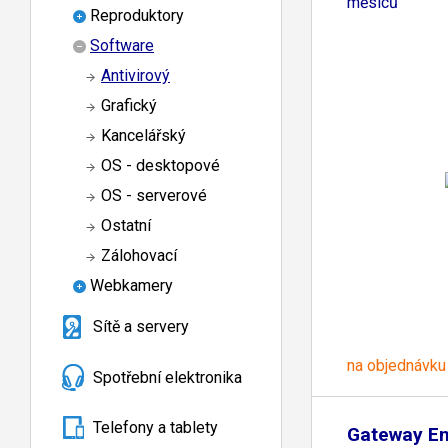
měsíců
Reproduktory
Software
Antivirový
Grafický
Kancelářský
OS - desktopové
OS - serverové
Ostatní
Zálohovací
Webkamery
Sítě a servery
na objednávku
Spotřební elektronika
Telefony a tablety
Gateway Em