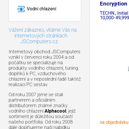
Encryption
Vodní chlazení
PGP
TECHN., Initia
10,000-49,999
Vážení zákazníci, vítáme Vás na
internetových stránkách
JSComputers.cz
Internetový obchod JSComputers
vznikl v červenci roku 2004 a od
počátku se specializuje na
produkty vodního chlazení, tuning
doplňků k PC, vzduchového
chlazení a v neposlední řadě taktéž
realizací PC sestav.
Od roku 2007 jsme se stali
partnerem a oficiálním
distributorem známé značky
vodního chlazení
Alphacool
, jejíž
sortiment je důležitou součástí
našeho portfolia. Od roku 2008
na objednávku
dále doplňujeme naší nabídku