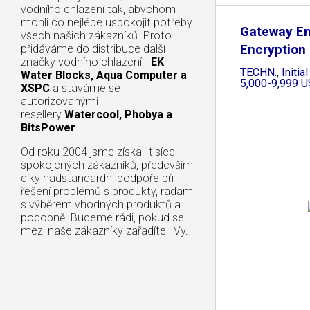
vodního chlazení tak, abychom
mohli co nejlépe uspokojit potřeby
Gateway Em
všech našich zákazníků. Proto
Encryption
přidáváme do distribuce další
značky vodního chlazení -
EK
PGP
TECHN., Initia
Water Blocks, Aqua Computer a
5,000-9,999 U
XSPC
a stáváme se
autorizovanými
resellery
Watercool, Phobya a
BitsPower
.
Od roku 2004 jsme získali tisíce
spokojených zákazníků, především
díky nadstandardní podpoře při
řešení problémů s produkty, radami
s výběrem vhodných produktů a
podobně. Budeme rádi, pokud se
mezi naše zákazníky zařadíte i Vy.