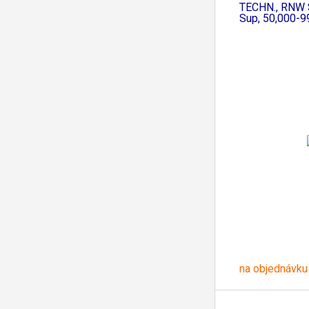
PGP
TECHN., RNW 
Sup, 50,000-9
na objednávku