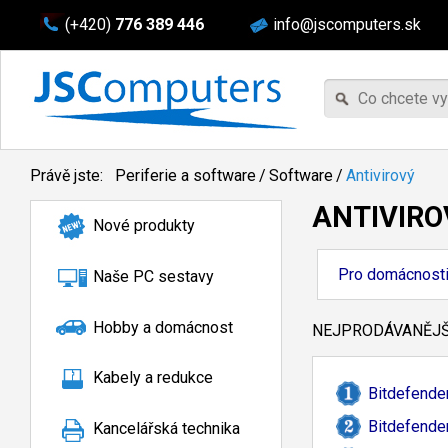
(+420)
776 389 446
info@jscomputers.sk
Právě jste:
Periferie a software
/
Software
/
Antivirový
ANTIVIRO
Nové produkty
Pro domácnost
Naše PC sestavy
Hobby a domácnost
NEJPRODÁVANĚJŠÍ
Kabely a redukce
Bitdefender
Bitdefender 
Kancelářská technika