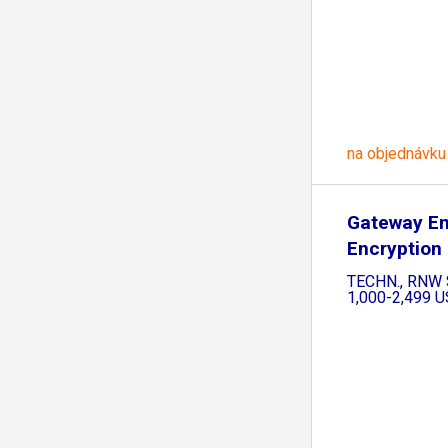
na objednávku
Gateway Em
Encryption
PGP
TECHN., RNW S
1,000-2,499 U