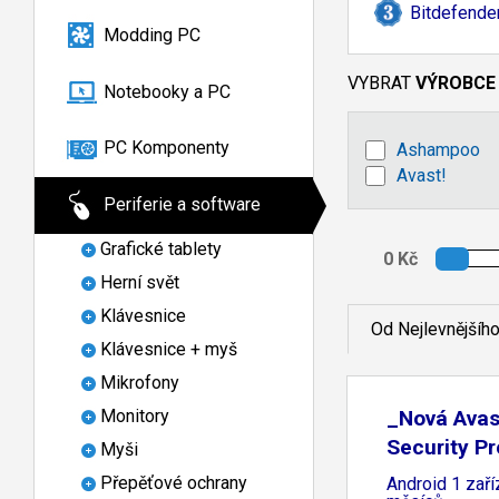
Bitdefender
Modding PC
VYBRAT
VÝROBCE
Notebooky a PC
PC Komponenty
Ashampoo
Avast!
Periferie a software
Grafické tablety
Herní svět
Klávesnice
Od Nejlevnějšíh
Klávesnice + myš
Mikrofony
_Nová Avas
Monitory
Security P
Myši
Přepěťové ochrany
Android 1 zaří