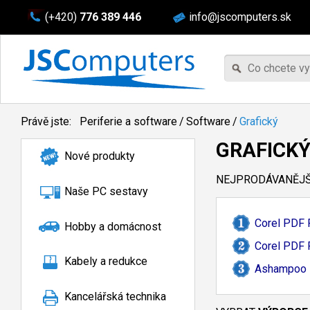
(+420)
776 389 446
info@jscomputers.sk
Právě jste:
Periferie a software
/
Software
/
Grafický
GRAFICK
Nové produkty
NEJPRODÁVANĚJŠÍ
Naše PC sestavy
Corel PDF F
Hobby a domácnost
Corel PDF F
Kabely a redukce
Ashampoo M
Kancelářská technika