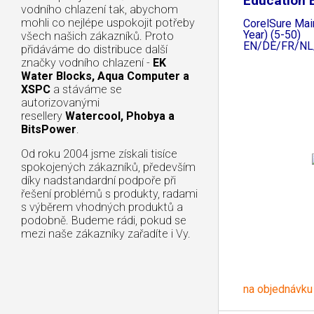
Education E
vodního chlazení tak, abychom
mohli co nejlépe uspokojit potřeby
CorelSure Mai
Year) (5-50)
všech našich zákazníků. Proto
EN/DE/FR/NL
přidáváme do distribuce další
značky vodního chlazení -
EK
Water Blocks, Aqua Computer a
XSPC
a stáváme se
autorizovanými
resellery
Watercool, Phobya a
BitsPower
.
Od roku 2004 jsme získali tisíce
spokojených zákazníků, především
díky nadstandardní podpoře při
řešení problémů s produkty, radami
s výběrem vhodných produktů a
podobně. Budeme rádi, pokud se
mezi naše zákazníky zařadíte i Vy.
na objednávku