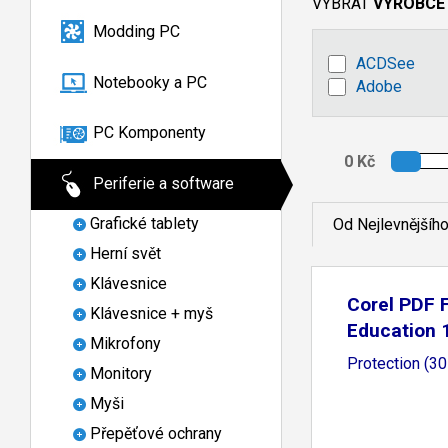
VYBRAT
VÝROBCE
Modding PC
ACDSee
Notebooky a PC
Adobe
PC Komponenty
Periferie a software
Grafické tablety
Od Nejlevnějšíh
Herní svět
Klávesnice
Corel PDF 
Klávesnice + myš
Education 
Mikrofony
Protection (3
Monitory
Myši
Přepěťové ochrany