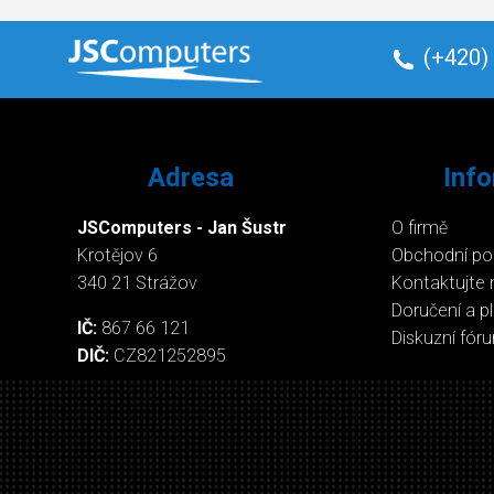
(+420)
Adresa
Inf
JSComputers - Jan Šustr
O firmě
Krotějov 6
Obchodní p
340 21 Strážov
Kontaktujte 
Doručení a p
IČ:
867 66 121
Diskuzní fór
DIČ:
CZ821252895