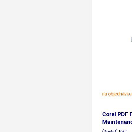
na objednávku
Corel PDF 
Maintenanc
ML
(26-60) ESD