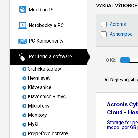
VYBRAT
VÝROBCE
Modding PC
Acronis
Notebooky a PC
Ashampoo
PC Komponenty
Periferie a software
Grafické tablety
Herní svět
Od Nejlevnějšíh
Klávesnice
Klávesnice + myš
Acronis Cy
Mikrofony
Cloud - Ho
Monitory
Storage for p
Myši
model per GB 
Přepěťové ochrany