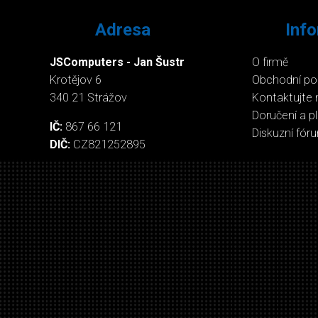
Adresa
Inf
JSComputers - Jan Šustr
O firmě
Krotějov 6
Obchodní p
340 21 Strážov
Kontaktujte 
Doručení a p
IČ:
867 66 121
Diskuzní fór
DIČ:
CZ821252895