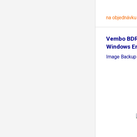
na objednávku
Vembo BDR
Windows En
Disk
Image Backup