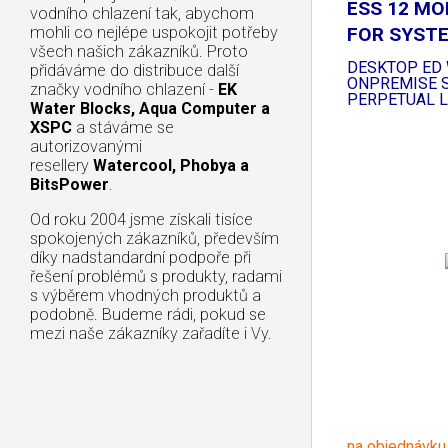
ESS 12 MO
vodního chlazení tak, abychom
mohli co nejlépe uspokojit potřeby
FOR SYST
všech našich zákazníků. Proto
RECOVERY
DESKTOP ED 
přidáváme do distribuce další
ONPREMISE 
značky vodního chlazení -
EK
PERPETUAL L
Water Blocks, Aqua Computer a
XSPC
a stáváme se
autorizovanými
resellery
Watercool, Phobya a
BitsPower
.
Od roku 2004 jsme získali tisíce
spokojených zákazníků, především
díky nadstandardní podpoře při
řešení problémů s produkty, radami
s výběrem vhodných produktů a
podobně. Budeme rádi, pokud se
mezi naše zákazníky zařadíte i Vy.
na objednávku