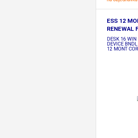
ESS 12 MO
RENEWAL 
RECOVERY
DESK 16 WIN
DEVICE BNDL
12 MONT CO