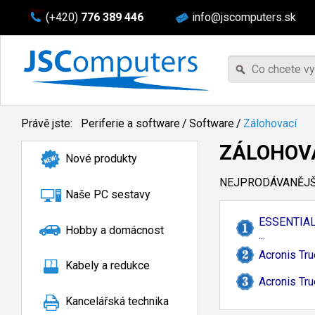
(+420)
776 389 446
info@jscomputers.sk
Právě jste:
Periferie a software
/
Software
/
Zálohovací
ZÁLOHOV
Nové produkty
NEJPRODÁVANĚJŠÍ
Naše PC sestavy
ESSENTIA
Hobby a domácnost
...
Acronis Tru
Kabely a redukce
Acronis Tru
Kancelářská technika