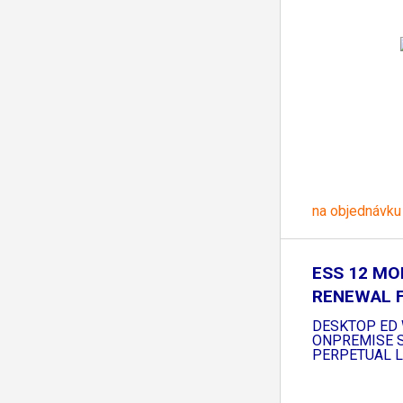
na objednávku
ESS 12 MO
RENEWAL 
RECOVERY
DESKTOP ED 
ONPREMISE 
PERPETUAL L