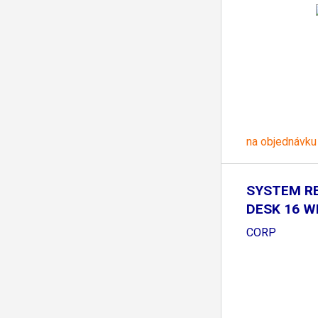
na objednávku
SYSTEM R
DESK 16 W
PACK
CORP