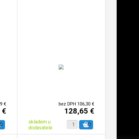
9 €
bez DPH 106,30 €
 €
128,65 €
skladem u
dodavatele