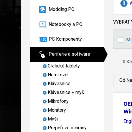
Modding PC
VYBRAT
Notebooky a PC
PC Komponenty
Mi
Periferie a software
Grafické tablety
Herní svět
Od Ne
Klávesnice
Klávesnice + myš
Mikrofony
OE
Monitory
Wi
Myši
Eng
Přepěťové ochrany