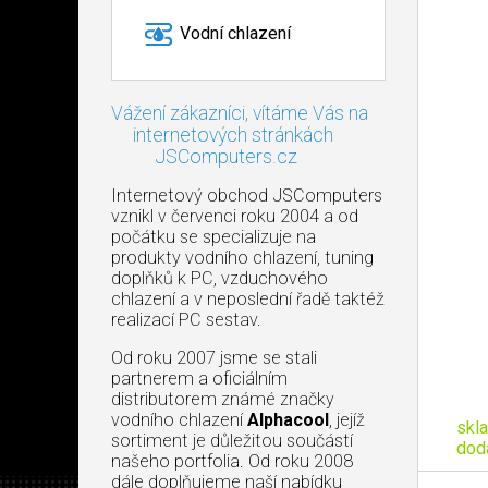
Vodní chlazení
Vážení zákazníci, vítáme Vás na
internetových stránkách
JSComputers.cz
Internetový obchod JSComputers
vznikl v červenci roku 2004 a od
počátku se specializuje na
produkty vodního chlazení, tuning
doplňků k PC, vzduchového
chlazení a v neposlední řadě taktéž
realizací PC sestav.
Od roku 2007 jsme se stali
partnerem a oficiálním
distributorem známé značky
vodního chlazení
Alphacool
, jejíž
skl
sortiment je důležitou součástí
dod
našeho portfolia. Od roku 2008
dále doplňujeme naší nabídku