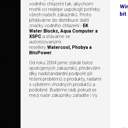
vodního chlazení tak, abychom
Wi
mohli co nejlépe uspokojit potřeby
bi
všech našich zákazníků. Proto
přidáváme do distribuce další
značky vodního chlazení -
EK
Water Blocks, Aqua Computer a
XSPC
a stáváme se
autorizovanými
resellery
Watercool, Phobya a
BitsPower
.
Od roku 2004 jsme získali tisíce
spokojených zákazníků, především
díky nadstandardní podpoře při
řešení problémů s produkty, radami
s výběrem vhodných produktů a
podobně. Budeme rádi, pokud se
mezi naše zákazníky zařadíte i Vy.