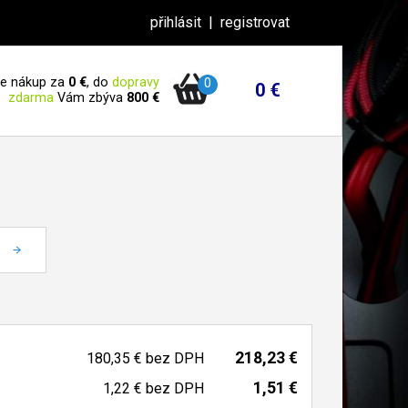
přihlásit
|
registrovat
 je nákup za
0 €
, do
dopravy
0
0 €
zdarma
Vám zbýva
800 €
218,23 €
180,35 €
bez DPH
1,51 €
1,22 €
bez DPH