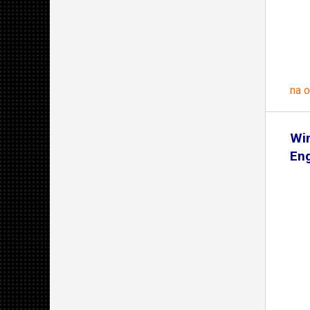
na 
Win
En