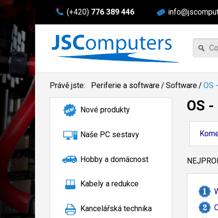
(+420)
776 389 446
info@jscomput
Právě jste:
Periferie a software
/
Software
/
OS 
OS 
Nové produkty
Kome
Naše PC sestavy
Hobby a domácnost
NEJPROD
Kabely a redukce
W
O
Kancelářská technika