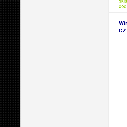
skl
dod
Win
CZ