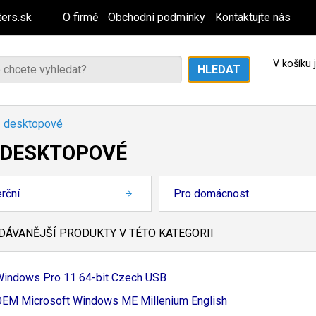
ers.sk
O firmě
Obchodní podmínky
Kontaktujte nás
V košíku
- desktopové
- DESKTOPOVÉ
rční
Pro domácnost
ÁVANĚJŠÍ PRODUKTY V TÉTO KATEGORII
indows Pro 11 64-
bit Czech USB
EM Microsoft Windows ME Millenium English