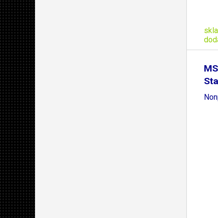
skl
dod
MS
St
Nonp