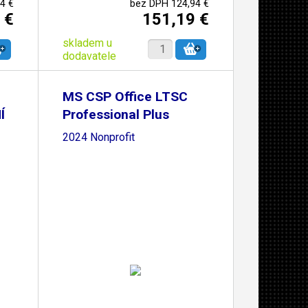
4 €
bez DPH 124,94 €
 €
151,19 €
skladem u
dodavatele
MS CSP Office LTSC
Í
Professional Plus
2024 Nonprofit