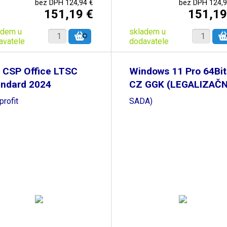
bez DPH 124,94 €
bez DPH 124,9
151,19 €
151,19
adem u
skladem u
avatele
dodavatele
 CSP Office LTSC
Windows 11 Pro 64Bit
andard 2024
CZ GGK (LEGALIZAČN
rofit
SADA)