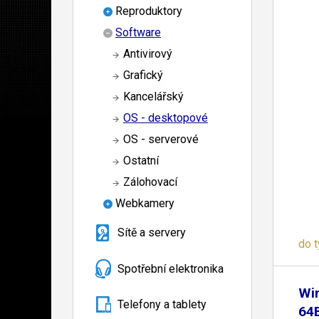
Reproduktory
Software
Antivirový
Grafický
Kancelářský
OS - desktopové
OS - serverové
Ostatní
Zálohovací
Webkamery
Sítě a servery
do 
Spotřební elektronika
Wi
Telefony a tablety
64