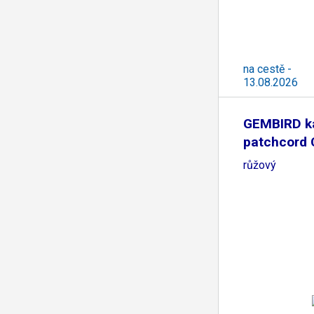
na cestě -
13.08.2026
GEMBIRD k
patchcord
0,5m,
růžový