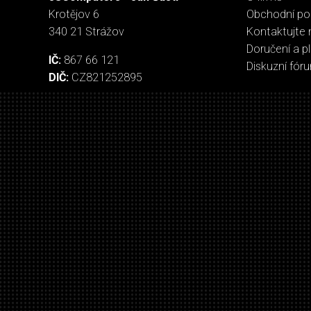
Krotějov 6
Obchodní p
340 21 Strážov
Kontaktujte 
Doručení a p
IČ:
867 66 121
Diskuzní fór
DIČ:
CZ821252895