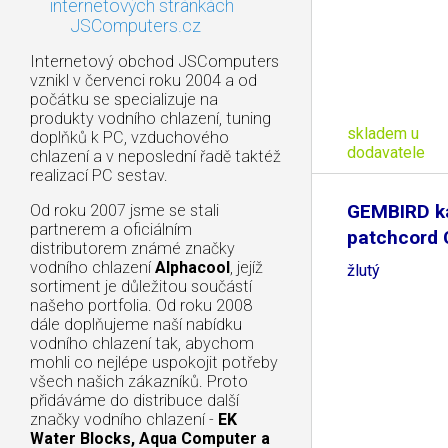
internetových stránkách
JSComputers.cz
Internetový obchod JSComputers
vznikl v červenci roku 2004 a od
počátku se specializuje na
produkty vodního chlazení, tuning
skladem u
doplňků k PC, vzduchového
dodavatele
chlazení a v neposlední řadě taktéž
realizací PC sestav.
GEMBIRD k
Od roku 2007 jsme se stali
partnerem a oficiálním
patchcord
distributorem známé značky
0,25m,
vodního chlazení
Alphacool
, jejíž
žlutý
sortiment je důležitou součástí
našeho portfolia. Od roku 2008
dále doplňujeme naší nabídku
vodního chlazení tak, abychom
mohli co nejlépe uspokojit potřeby
všech našich zákazníků. Proto
přidáváme do distribuce další
značky vodního chlazení -
EK
Water Blocks, Aqua Computer a