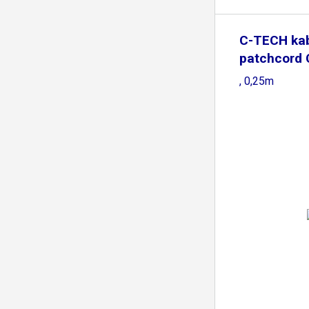
C-TECH ka
patchcord 
modrý
, 0,25m