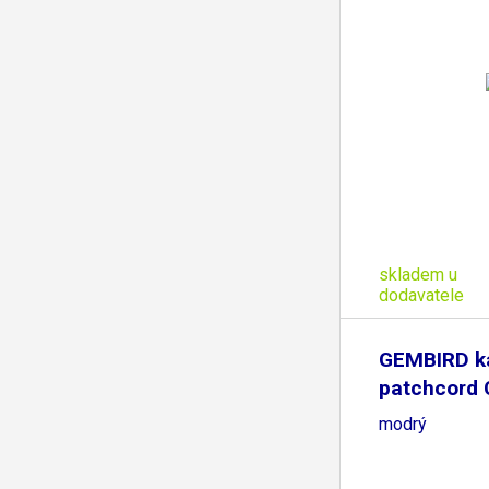
skladem u
dodavatele
GEMBIRD k
patchcord
0,25m,
modrý