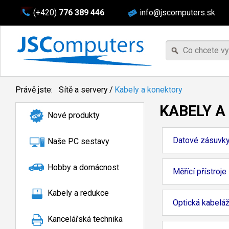
(+420)
776 389 446
info@jscomputers.sk
Právě jste:
Sítě a servery
/
Kabely a konektory
KABELY A
Nové produkty
Datové zásuvk
Naše PC sestavy
Hobby a domácnost
Měřící přístroje
Kabely a redukce
Optická kabelá
Kancelářská technika