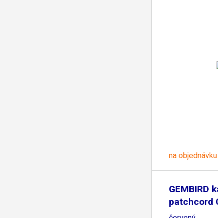
na objednávku
GEMBIRD k
patchcord
0,25m,
červený