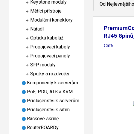
Keystone moduly
Od Nejlevnějšíh
Měřící přístroje
Modulární konektory
PremiumCo
Nářadí
RJ45 8pinů
Optická kabeláž
Cat6
Propojovací kabely
Propojovací panely
SFP moduly
Spojky a rozdvojky
Komponenty k serverům
PoE, PDU, ATS a KVM
Příslušenství k serverům
Příslušenství k sítím
Rackové skříně
RouterBOARDy