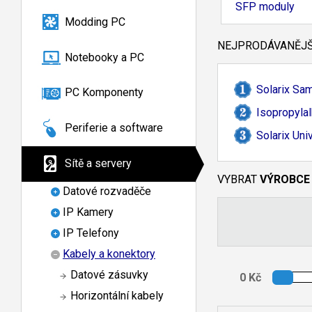
SFP moduly
Modding PC
NEJPRODÁVANĚJŠÍ
Notebooky a PC
Solarix Sa
PC Komponenty
Isopropylal
Periferie a software
Solarix Uni
Sítě a servery
VYBRAT
VÝROBCE
Datové rozvaděče
IP Kamery
IP Telefony
Kabely a konektory
Datové zásuvky
Horizontální kabely