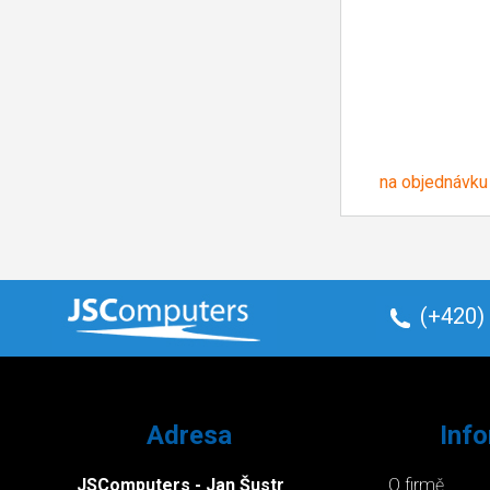
na objednávku
(+420)
Adresa
Inf
JSComputers - Jan Šustr
O firmě