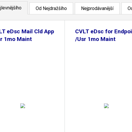
jlevnějšího
Od Nejdražšího
Nejprodávanější
Od
LT eDsc Mail Cld App
CVLT eDsc for Endpoi
sr 1mo Maint
/Usr 1mo Maint