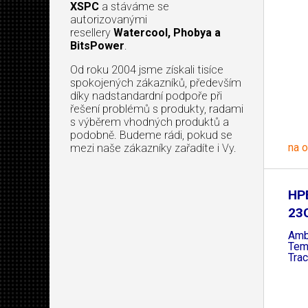
XSPC
a stáváme se
autorizovanými
resellery
Watercool, Phobya a
BitsPower
.
Od roku 2004 jsme získali tisíce
spokojených zákazníků, především
díky nadstandardní podpoře při
řešení problémů s produkty, radami
s výběrem vhodných produktů a
podobně. Budeme rádi, pokud se
na 
mezi naše zákazníky zařadíte i Vy.
HP
23C
Amb
Tem
Trac