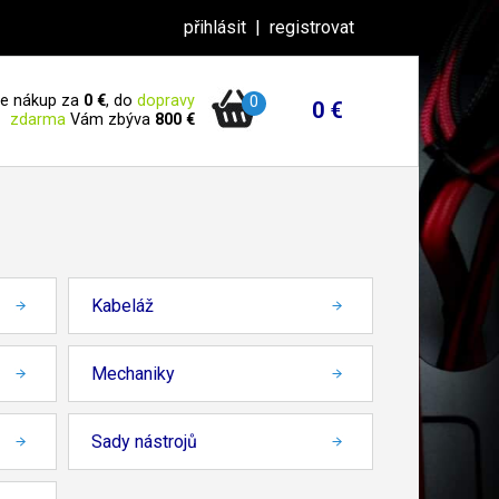
přihlásit
|
registrovat
 je nákup za
0 €
, do
dopravy
0
0 €
zdarma
Vám zbýva
800 €
Kabeláž
Mechaniky
Sady nástrojů