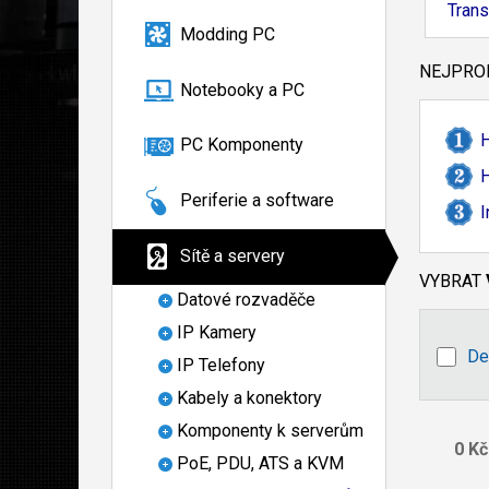
Trans
Modding PC
NEJPROD
Notebooky a PC
PC Komponenty
H
Periferie a software
I
Sítě a servery
VYBRAT
Datové rozvaděče
IP Kamery
De
IP Telefony
Kabely a konektory
Komponenty k serverům
PoE, PDU, ATS a KVM