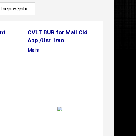
 nejnovějšího
nt
CVLT BUR for Mail Cld
App /Usr 1mo
Maint