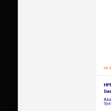
na 
HP
Gen
Azur
Sys