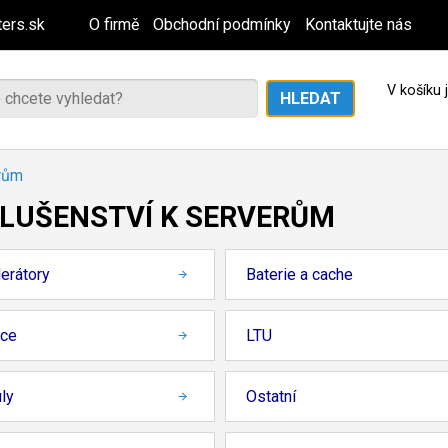
ers.sk
O firmě
Obchodní podmínky
Kontaktujte nás
V košíku
erům
SLUŠENSTVÍ K SERVERŮM
erátory
Baterie a cache
nce
LTU
ly
Ostatní