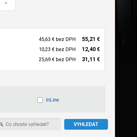
55,21 €
45,63 €
bez DPH
12,40 €
10,23 €
bez DPH
31,11 €
25,69 €
bez DPH
InLine