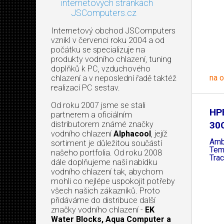
internetových stránkách
JSComputers.cz
Internetový obchod JSComputers
vznikl v červenci roku 2004 a od
počátku se specializuje na
produkty vodního chlazení, tuning
doplňků k PC, vzduchového
na 
chlazení a v neposlední řadě taktéž
realizací PC sestav.
Od roku 2007 jsme se stali
HP
partnerem a oficiálním
distributorem známé značky
30C
vodního chlazení
Alphacool
, jejíž
Amb
sortiment je důležitou součástí
Tem
našeho portfolia. Od roku 2008
Trac
dále doplňujeme naší nabídku
vodního chlazení tak, abychom
mohli co nejlépe uspokojit potřeby
všech našich zákazníků. Proto
přidáváme do distribuce další
značky vodního chlazení -
EK
Water Blocks, Aqua Computer a