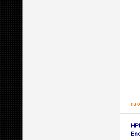
na 
HP
Enc