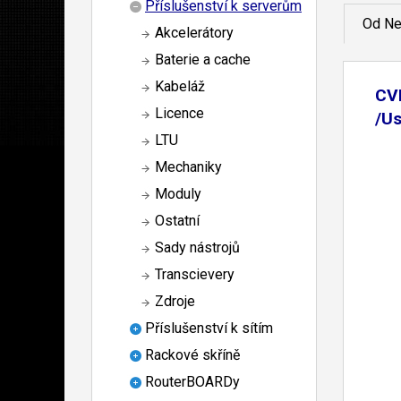
Příslušenství k serverům
Od Ne
Akcelerátory
Baterie a cache
Kabeláž
CV
Licence
/U
LTU
Mechaniky
Moduly
Ostatní
Sady nástrojů
Transcievery
Zdroje
Příslušenství k sítím
Rackové skříně
RouterBOARDy