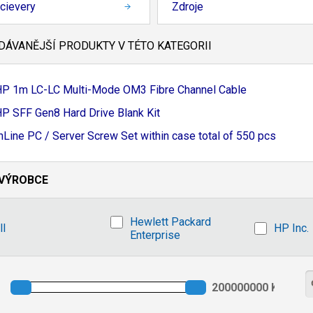
cievery
Zdroje
ÁVANĚJŠÍ PRODUKTY V TÉTO KATEGORII
HP 1m LC-
LC Multi-
Mode OM3 Fibre Channel Cable
P SFF Gen8 Hard Drive Blank Kit
nLine PC / Server Screw Set within case total of 550 pcs
VÝROBCE
Hewlett Packard
ll
HP Inc.
Enterprise