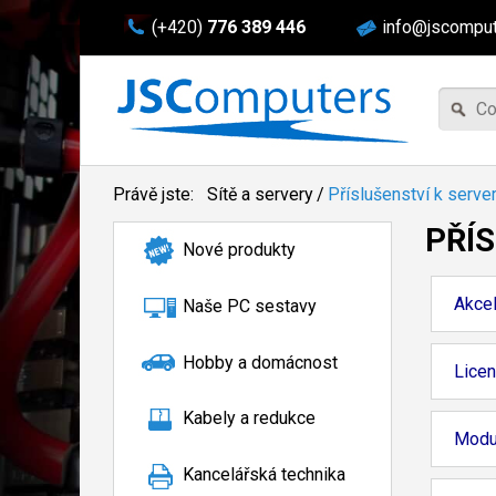
(+420)
776 389 446
info@jscomput
Právě jste:
Sítě a servery
/
Příslušenství k serv
PŘÍ
Nové produkty
Akcel
Naše PC sestavy
Hobby a domácnost
Lice
Kabely a redukce
Modu
Kancelářská technika