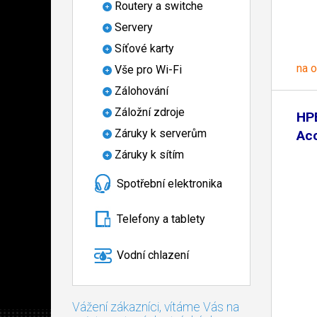
Routery a switche
Servery
Síťové karty
na 
Vše pro Wi-Fi
Zálohování
Záložní zdroje
HP
Záruky k serverům
Acc
Záruky k sítím
Spotřební elektronika
Telefony a tablety
Vodní chlazení
Vážení zákazníci, vítáme Vás na