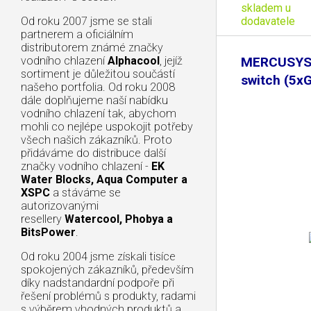
skladem u
dodavatele
Od roku 2007 jsme se stali
partnerem a oficiálním
distributorem známé značky
vodního chlazení
Alphacool
, jejíž
MERCUSYS
sortiment je důležitou součástí
switch (5xG
našeho portfolia. Od roku 2008
dále doplňujeme naší nabídku
vodního chlazení tak, abychom
mohli co nejlépe uspokojit potřeby
všech našich zákazníků. Proto
přidáváme do distribuce další
značky vodního chlazení -
EK
Water Blocks, Aqua Computer a
XSPC
a stáváme se
autorizovanými
resellery
Watercool, Phobya a
BitsPower
.
Od roku 2004 jsme získali tisíce
spokojených zákazníků, především
díky nadstandardní podpoře při
řešení problémů s produkty, radami
s výběrem vhodných produktů a