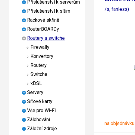
Příslušenství k serverům
(5x100Mb
/s, fanless)
Příslušenství k sítím
Rackové skříně
RouterBOARDy
Routery a switche
Firewally
Konvertory
Routery
Switche
xDSL
Servery
Síťové karty
Vše pro Wi-Fi
Zálohování
na objednávku
Záložní zdroje