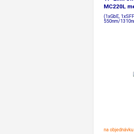
MC220L me
konvertor
(1xGbE, 1xSF
550nm/1310n
na objednávku