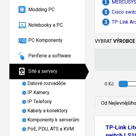
MERCUSYS 
Modding PC
Cisco swit
TP-
Link A
Notebooky a PC
PC Komponenty
VYBRAT
VÝROBCE
Periferie a software
Sítě a servery
Datové rozvaděče
IP Kamery
IP Telefony
Od Nejlevnějšíh
Kabely a konektory
Komponenty k serverům
TP-Link Li
PoE, PDU, ATS a KVM
switch LS1