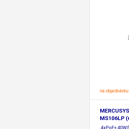
na objednávku
MERCUSYS 
MS106LP (
,4xPoE+,40W,f