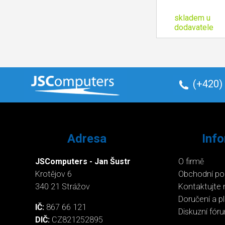
skladem u
dodavatele
(+420)
Adresa
Inf
JSComputers - Jan Šustr
O firmě
Krotějov 6
Obchodní p
340 21 Strážov
Kontaktujte 
Doručení a p
IČ:
867 66 121
Diskuzní fór
DIČ:
CZ821252895