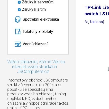
Záruky k serverům
TP-Link Li
Záruky k sítím
switch LS1
Spotřební elektronika
(8x100Mb
/s, fanless)
Telefony a tablety
Vodní chlazení
Vážení zákazníci, vítáme Vás na
internetových stránkách
JSComputers.cz
Internetový obchod JSComputers
vznikl v červenci roku 2004 a od
počátku se specializuje na
produkty vodního chlazení, tuning
doplňků k PC, vzduchového
chlazení a v neposlední řadě taktéž
realizací PC sestav.