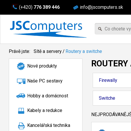
(+420)
776 389 446
info@jscomputers.sk
Právě jste:
Sítě a servery
/
Routery a switche
ROUTERY 
Nové produkty
Firewally
Naše PC sestavy
Hobby a domácnost
Switche
Kabely a redukce
NEJPRODÁVANĚJŠÍ
Kancelářská technika