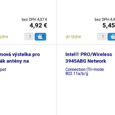
bez DPH 4,07 €
bez DPH 4,4
4,92 €
5,45
týdne
do týdne
mová výstelka pro
Intel® PRO/Wireless
ák antény na
3945ABG Network
apet
Connection (Tri-mode
802.11a/b/g