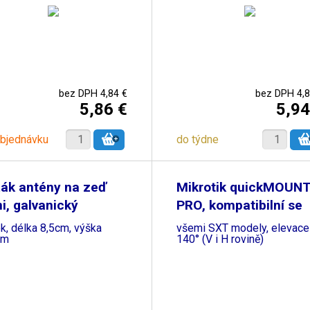
bez DPH 4,84 €
bez DPH 4,8
5,86 €
5,94
objednávku
do týdne
ák antény na zeď
Mikrotik quickMOUN
i, galvanický
PRO, kompatibilní se
k, délka 8,5cm, výška
všemi SXT modely, elevace
cm
140° (V i H rovině)