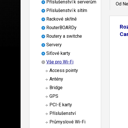
Příslušenství k serverům
Od Ne
Příslušenství k sítím
Rackové skříně
Roz
RouterBOARDy
Ca
Routery a switche
Servery
Síťové karty
Vše pro Wi-Fi
Access pointy
Antény
Bridge
GPS
PCI-E karty
Příslušenství
Průmyslové Wi-Fi