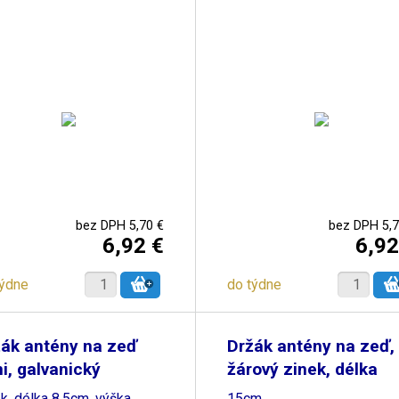
bez DPH 5,70 €
bez DPH 5,7
6,92 €
6,92
týdne
do týdne
ák antény na zeď
Držák antény na zeď,
i, galvanický
žárový zinek, délka
k, délka 8,5cm, výška
15cm