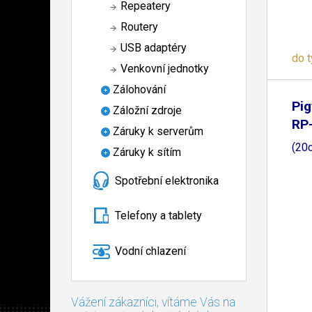
Repeatery
Routery
USB adaptéry
do 
Venkovní jednotky
Zálohování
Pig
Záložní zdroje
RP
Záruky k serverům
(20
Záruky k sítím
Spotřební elektronika
Telefony a tablety
Vodní chlazení
Vážení zákazníci, vítáme Vás na