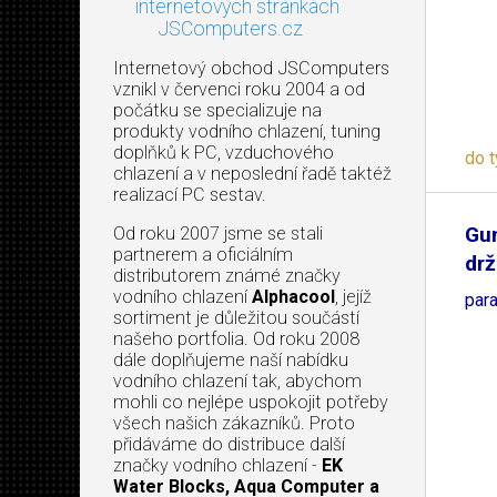
internetových stránkách
JSComputers.cz
Internetový obchod JSComputers
vznikl v červenci roku 2004 a od
počátku se specializuje na
produkty vodního chlazení, tuning
doplňků k PC, vzduchového
do 
chlazení a v neposlední řadě taktéž
realizací PC sestav.
Gu
Od roku 2007 jsme se stali
partnerem a oficiálním
drž
distributorem známé značky
vodního chlazení
Alphacool
, jejíž
par
sortiment je důležitou součástí
našeho portfolia. Od roku 2008
dále doplňujeme naší nabídku
vodního chlazení tak, abychom
mohli co nejlépe uspokojit potřeby
všech našich zákazníků. Proto
přidáváme do distribuce další
značky vodního chlazení -
EK
Water Blocks, Aqua Computer a