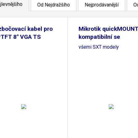
jlevnějšího
Od Nejdražšího
Nejprodávanější
Od
bočovací kabel pro
Mikrotik quickMOUNT
rTFT 8" VGA TS
kompatibilní se
všemi SXT modely