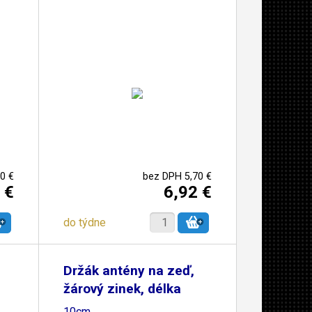
0 €
bez DPH 5,70 €
 €
6,92 €
do týdne
Držák antény na zeď,
žárový zinek, délka
10cm