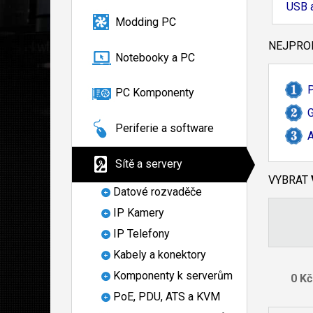
USB 
Modding PC
NEJPROD
Notebooky a PC
P
PC Komponenty
G
Periferie a software
A
Sítě a servery
VYBRAT
Datové rozvaděče
IP Kamery
IP Telefony
Kabely a konektory
Komponenty k serverům
PoE, PDU, ATS a KVM