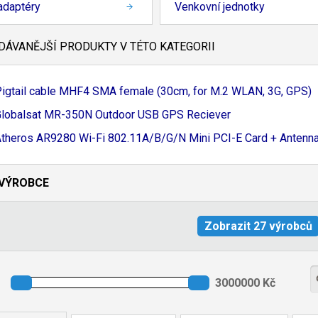
adaptéry
Venkovní jednotky
ÁVANĚJŠÍ PRODUKTY V TÉTO KATEGORII
igtail cable MHF4 SMA female (30cm, for M.
2 WLAN, 3G, GPS)
lobalsat MR-
350N Outdoor USB GPS Reciever
theros AR9280 Wi-
Fi 802.
11A/
B/G/
N Mini PCI-
E Card + Antenn
VÝROBCE