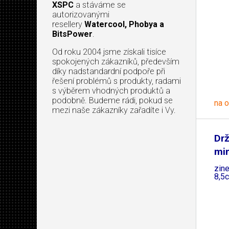
XSPC
a stáváme se
autorizovanými
resellery
Watercool, Phobya a
BitsPower
.
Od roku 2004 jsme získali tisíce
spokojených zákazníků, především
díky nadstandardní podpoře při
řešení problémů s produkty, radami
s výběrem vhodných produktů a
podobně. Budeme rádi, pokud se
na 
mezi naše zákazníky zařadíte i Vy.
Drž
min
zine
8,5