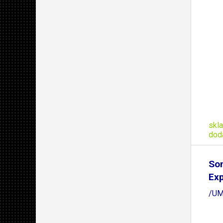
skl
dod
So
Ex
/UM