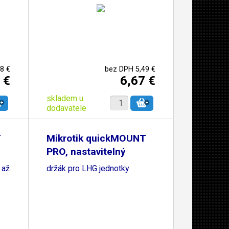
8 €
bez DPH 5,49 €
 €
6,67 €
skladem u
dodavatele
T
Mikrotik quickMOUNT
PRO, nastavitelný
 až
držák pro LHG jednotky