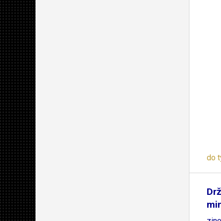
do 
Drž
min
zine