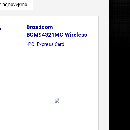
 nejnovějšího
,
Broadcom
BCM94321MC Wireless
LAN Mini
-PCI Express Card