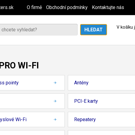
ers.sk
O firmě
Obchodní podmínky
Kontaktujte nás
V košíku
PRO WI-FI
ss pointy
Antény
PCI-E karty
yslové Wi-Fi
Repeatery