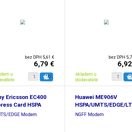
bez DPH 5,61 €
bez DPH 5,7
6,79 €
6,92
adem u
skladem u
avatele
dodavatele
ny Ericsson EC400
Huawei ME906V
press Card HSPA
HSPA/UMTS/EDGE/LT
M.2
TS/EDGE Modem
NGFF Modem