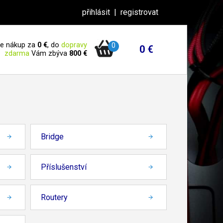
přihlásit
|
registrovat
 je nákup za
0 €
, do
dopravy
0
0 €
zdarma
Vám zbýva
800 €
Bridge
Příslušenství
Routery