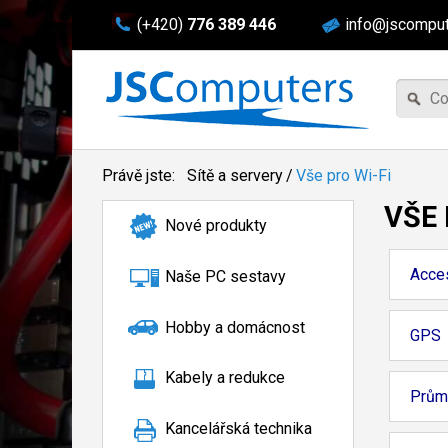
(+420)
776 389 446
info@jscomput
Právě jste:
Sítě a servery
/
Vše pro Wi-Fi
VŠE 
Nové produkty
Acce
Naše PC sestavy
Hobby a domácnost
GPS
Kabely a redukce
Prům
Kancelářská technika