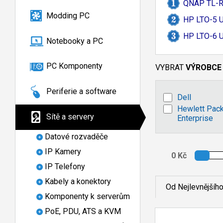
QNAP TL-
R
Modding PC
HP LTO-
5 
HP LTO-
6 U
Notebooky a PC
PC Komponenty
VYBRAT
VÝROBCE
Periferie a software
Dell
Hewlett Pac
Sítě a servery
Enterprise
Datové rozvaděče
IP Kamery
IP Telefony
Kabely a konektory
Od Nejlevnějšíh
Komponenty k serverům
PoE, PDU, ATS a KVM