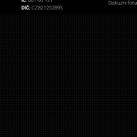
IČ:
867 66 121
Diskuzní fór
DIČ:
CZ821252895