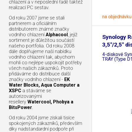
chlazení a v neposlední řadě taktéž
realizací PC sestav.
na objednávku
Od roku 2007 jsme se stali
partnerem a oficiálním
distributorem známé značky
vodního chlazení
Alphacool
, jejíž
Synology R
sortiment je důležitou součástí
3,5"/2,5" di
našeho portfolia. Od roku 2008
dále doplňujeme naší nabídku
4-diskové Sy
vodního chlazení tak, abychom
TRAY (Type D
mohli co nejlépe uspokojit potřeby
všech našich zákazníků. Proto
přidáváme do distribuce další
značky vodního chlazení -
EK
Water Blocks, Aqua Computer a
XSPC
a stáváme se
autorizovanými
resellery
Watercool, Phobya a
BitsPower
.
Od roku 2004 jsme získali tisíce
spokojených zákazníků, především
díky nadstandardní podpoře při