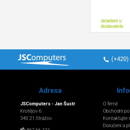
skladem u
dodavatele
(+420)
Adresa
Inf
JSComputers - Jan Šustr
O firmě
Krotějov 6
Obchodní p
340 21 Strážov
Kontaktujte 
Doručení a p