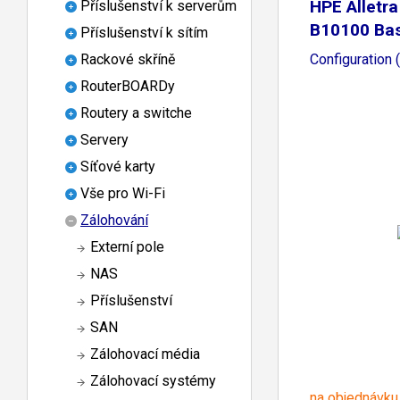
HPE Alletr
Příslušenství k serverům
B10100 Ba
Příslušenství k sítím
Configuration 
Rackové skříně
RouterBOARDy
Routery a switche
Servery
Síťové karty
Vše pro Wi-Fi
Zálohování
Externí pole
NAS
Příslušenství
SAN
Zálohovací média
Zálohovací systémy
na objednávku