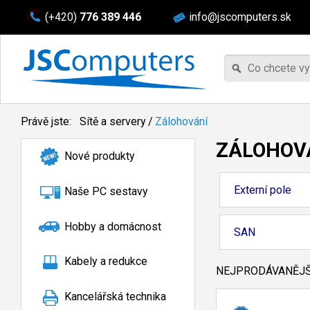
(+420)
776 389 446
info@jscomputers.sk
Právě jste:
Sítě a servery
/
Zálohování
ZÁLOHOV
Nové produkty
Externí pole
Naše PC sestavy
Hobby a domácnost
SAN
Kabely a redukce
NEJPRODÁVANĚJŠÍ
Kancelářská technika