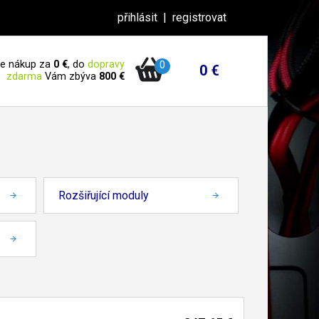
přihlásit
|
registrovat
 je nákup za
0 €
, do
dopravy
0
0 €
zdarma
Vám zbýva
800 €
Rozšiřující moduly