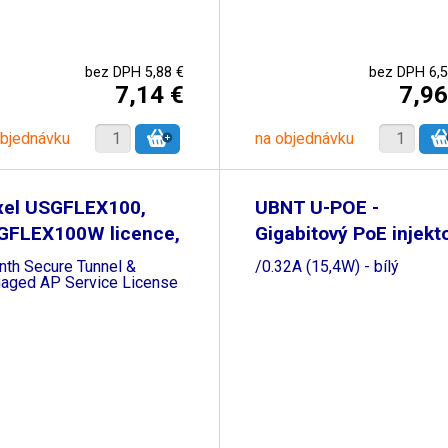
bez DPH 5,88 €
bez DPH 6,5
7,14 €
7,96
objednávku
na objednávku
xel USGFLEX100,
UBNT U-POE -
GFLEX100W licence,
Gigabitový PoE injekt
48V
nth Secure Tunnel &
/0.32A (15,4W) - bílý
aged AP Service License