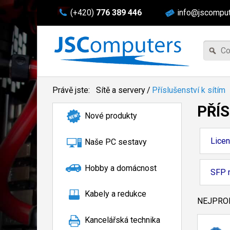
(+420)
776 389 446
info@jscomput
Právě jste:
Sítě a servery
/
Příslušenství k sítím
PŘÍS
Nové produkty
Lice
Naše PC sestavy
Hobby a domácnost
SFP 
Kabely a redukce
NEJPROD
Kancelářská technika