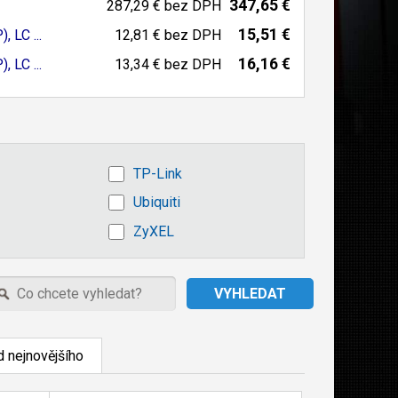
347,65 €
287,29 €
bez DPH
15,51 €
P)
, LC ...
12,81 €
bez DPH
16,16 €
P)
, LC ...
13,34 €
bez DPH
TP-Link
Ubiquiti
ZyXEL
 nejnovějšího