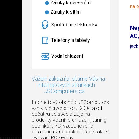
Záruky k serverům
na 
Záruky k sítím
Spotřební elektronika
Nap
AC,
Telefony a tablety
jac
Vodní chlazení
Vážení zákazníci, vítáme Vás na
internetových stránkách
JSComputers.cz
Internetový obchod JSComputers
vznikl v červenci roku 2004 a od
počátku se specializuje na
produkty vodního chlazení, tuning
doplňků k PC, vzduchového
chlazení a v neposlední řadě taktéž
realizací PC sestav.