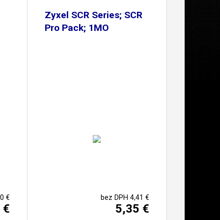
Zyxel SCR Series; SCR
Pro Pack; 1MO
0 €
bez DPH 4,41 €
 €
5,35 €