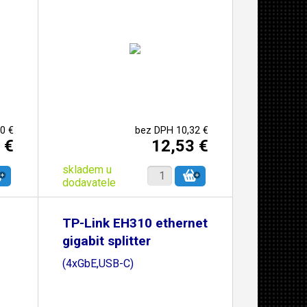
0 €
bez DPH 10,32 €
 €
12,53 €
skladem u
dodavatele
TP-Link EH310 ethernet
gigabit splitter
(4xGbE,USB-C)