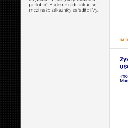
podobně. Budeme rádi, pokud se
mezi naše zákazníky zařadíte i Vy.
na 
Zy
US
1
-mo
Man