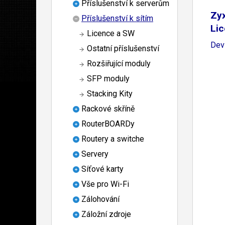
Příslušenství k serverům
Zyx
Příslušenství k sítím
Lic
Licence a SW
Dev
Ostatní příslušenství
Rozšiřující moduly
SFP moduly
Stacking Kity
Rackové skříně
RouterBOARDy
Routery a switche
Servery
Síťové karty
Vše pro Wi-Fi
Zálohování
Záložní zdroje