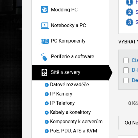
Modding PC
S
S
Notebooky a PC
PC Komponenty
VYBRAT
Periferie a software
Ci
D-
Sítě a servery
De
Datové rozvaděče
IP Kamery
IP Telefony
Kabely a konektory
Komponenty k serverům
Od Ne
PoE, PDU, ATS a KVM