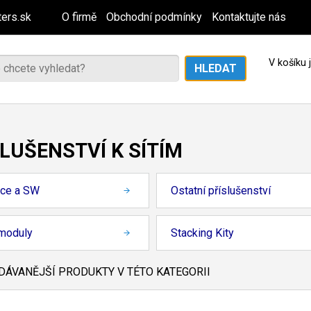
ers.sk
O firmě
Obchodní podmínky
Kontaktujte nás
V košíku
LUŠENSTVÍ K SÍTÍM
nce a SW
Ostatní příslušenství
moduly
Stacking Kity
ÁVANĚJŠÍ PRODUKTY V TÉTO KATEGORII