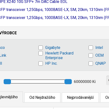
HPE X240 10G SFP+ 7m DAC Cable EOL
FP transceiver 1,
25Gbps, 1000BASE-
LX, SM, 20km, 1310nm (F
FP transceiver 1,
25Gbps, 1000BASE-
LX, SM, 20km, 1310nm (F
VÝROBCE
sco
Gigabyte
Intel
Hewlett Packard
Link
OEM
Enterprise
ll
HP Inc.
QNAP
jlevnějšího
Od Nejdražšího
Nejprodávanější
Od