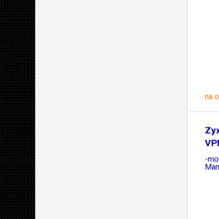
na 
Zy
VPN
-mo
Man