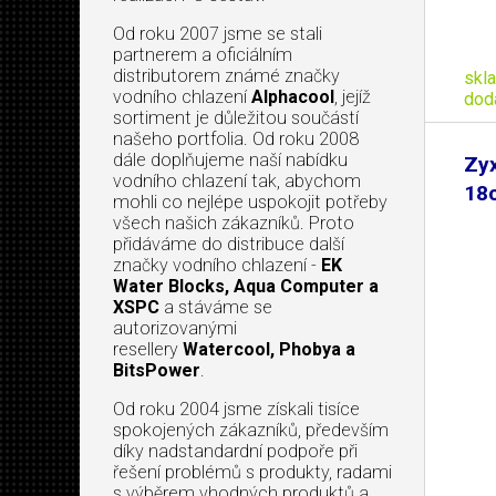
Od roku 2007 jsme se stali
partnerem a oficiálním
distributorem známé značky
skl
vodního chlazení
Alphacool
, jejíž
dod
sortiment je důležitou součástí
našeho portfolia. Od roku 2008
dále doplňujeme naší nabídku
Zyx
vodního chlazení tak, abychom
18
mohli co nejlépe uspokojit potřeby
všech našich zákazníků. Proto
přidáváme do distribuce další
značky vodního chlazení -
EK
Water Blocks, Aqua Computer a
XSPC
a stáváme se
autorizovanými
resellery
Watercool, Phobya a
BitsPower
.
Od roku 2004 jsme získali tisíce
spokojených zákazníků, především
díky nadstandardní podpoře při
řešení problémů s produkty, radami
s výběrem vhodných produktů a