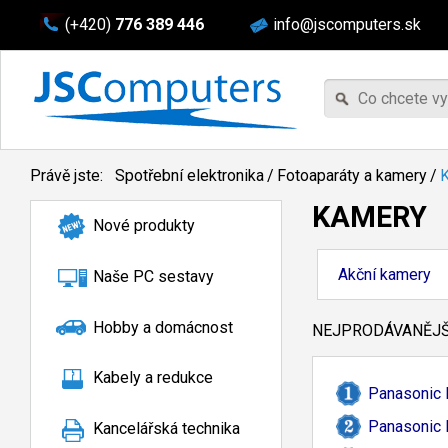
(+420)
776 389 446
info@jscomputers.sk
Právě jste:
Spotřební elektronika
/
Fotoaparáty a kamery
/
KAMERY
Nové produkty
Akční kamery
Naše PC sestavy
Hobby a domácnost
NEJPRODÁVANĚJŠÍ
Kabely a redukce
Panasonic 
Panasonic 
Kancelářská technika