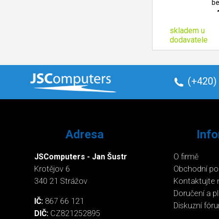
be
skladem u
dodavatele
(+420)
Adresa
Inf
JSComputers - Jan Šustr
O firmě
Krotějov 6
Obchodní p
340 21 Strážov
Kontaktujte 
Doručení a p
IČ:
867 66 121
Diskuzní fór
DIČ:
CZ821252895