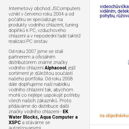
videochůvička
Internetový obchod JSComputers
viděním, detek
vznikl v červenci roku 2004 a od
pohybu, růžov
počátku se specializuje na
produkty vodního chlazení, tuning
doplňků k PC, vzduchového
chlazení a v neposlední řadě taktéž
realizací PC sestav.
Od roku 2007 jsme se stali
partnerem a oficiálním
distributorem známé značky
vodního chlazení
Alphacool
, jejíž
sortiment je důležitou součástí
našeho portfolia. Od roku 2008
dále doplňujeme naší nabídku
vodního chlazení tak, abychom
mohli co nejlépe uspokojit potřeby
všech našich zákazníků. Proto
přidáváme do distribuce další
značky vodního chlazení -
EK
na objednávku
Water Blocks, Aqua Computer a
XSPC
a stáváme se
autorizovanými