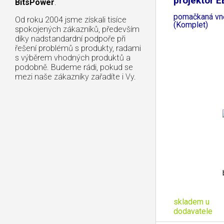
projektor E
BitsPower
.
Lehce
pomačkaná vně
Od roku 2004 jsme získali tisíce
(Komplet)
spokojených zákazníků, především
díky nadstandardní podpoře při
řešení problémů s produkty, radami
s výběrem vhodných produktů a
podobně. Budeme rádi, pokud se
mezi naše zákazníky zařadíte i Vy.
skladem u
dodavatele