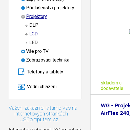
Příslušenství projektory
Projektory
DLP
LCD
LED
Vše pro TV
Zobrazovací technika
Telefony a tablety
skladem u
Vodní chlazení
dodavatele
WG - Proje
Vážení zákazníci, vítáme Vás na
AirFlex 240
internetových stránkách
JSComputers.cz
Internetový obchod JSComputers