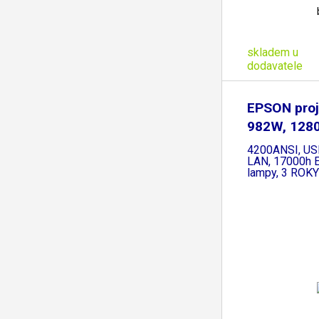
skladem u
dodavatele
EPSON proj
982W, 128
WXGA,
4200ANSI, US
LAN, 17000h E
lampy, 3 ROK