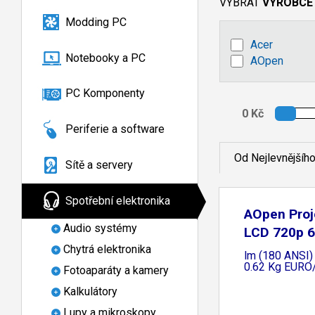
VYBRAT
VÝROBCE
Modding PC
Acer
Notebooky a PC
AOpen
PC Komponenty
Periferie a software
Od Nejlevnějšíh
Sítě a servery
Spotřební elektronika
AOpen Proj
Audio systémy
LCD 720p 
Chytrá elektronika
lm (180 ANSI
0.62 Kg EURO
Fotoaparáty a kamery
Kalkulátory
Lupy a mikroskopy