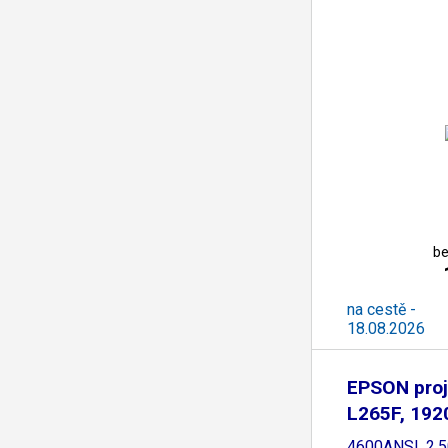
be
na cestě -
18.08.2026
EPSON proj
L265F, 192
4600ANSI, 2.5