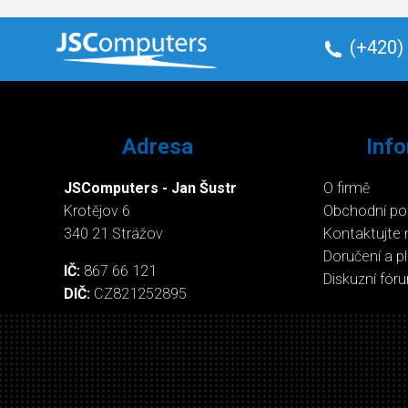
(+420)
Adresa
Inf
JSComputers - Jan Šustr
O firmě
Krotějov 6
Obchodní p
340 21 Strážov
Kontaktujte 
Doručení a p
IČ:
867 66 121
Diskuzní fór
DIČ:
CZ821252895