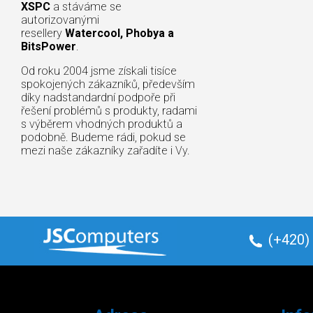
XSPC
a stáváme se
autorizovanými
resellery
Watercool, Phobya a
BitsPower
.
Od roku 2004 jsme získali tisíce
spokojených zákazníků, především
díky nadstandardní podpoře při
řešení problémů s produkty, radami
s výběrem vhodných produktů a
podobně. Budeme rádi, pokud se
mezi naše zákazníky zařadíte i Vy.
(+420)