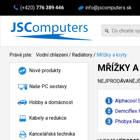
(+420)
776 389 446
info@jscomputers.sk
Právě jste:
Vodní chlazení
/
Radiátory
/
Mřížky a kryty
MŘÍŽKY A
Nové produkty
NEJPRODÁVANĚJŠÍ
Naše PC sestavy
Alphacool 
Hobby a domácnost
Demciflex F
Kabely a redukce
Phobya Rad
Kancelářská technika