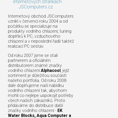
internetových stránkách
JSComputers.cz
Internetový obchod JSComputers
vznikl v červenci roku 2004 a od
počátku se specializuje na
produkty vodního chlazení, tuning
doplňků k PC, vzduchového
chlazení a v neposlední řadě taktéž
realizací PC sestav.
Od roku 2007 jsme se stali
partnerem a oficiálním
distributorem známé značky
vodního chlazení
Alphacool
, jejíž
sortiment je důležitou součástí
našeho portfolia. Od roku 2008
dále doplňujeme naší nabídku
vodního chlazení tak, abychom
mohli co nejlépe uspokojit potřeby
všech našich zákazníků. Proto
přidáváme do distribuce další
značky vodního chlazení -
EK
Water Blocks, Aqua Computer a