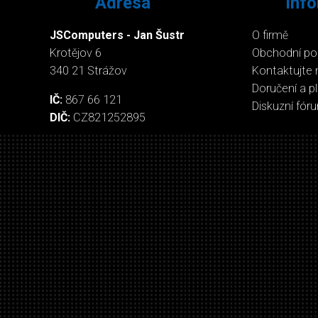
Adresa
Inf
JSComputers - Jan Šustr
O firmě
Krotějov 6
Obchodní p
340 21 Strážov
Kontaktujte 
Doručení a p
IČ:
867 66 121
Diskuzní fór
DIČ:
CZ821252895