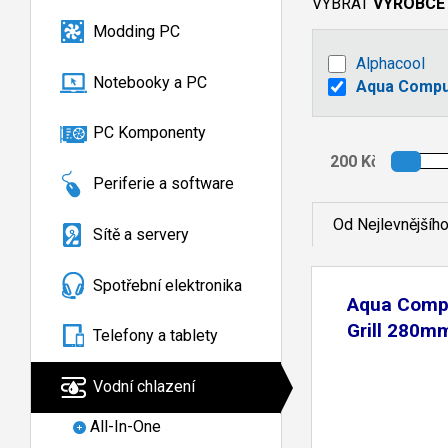
VYBRAT
VÝROBCE
Modding PC
Alphacool
Notebooky a PC
Aqua Compu
PC Komponenty
Periferie a software
Od Nejlevnějšíh
Sítě a servery
Spotřební elektronika
Aqua Comp
Grill 280mm
Telefony a tablety
Vodní chlazení
All-In-One