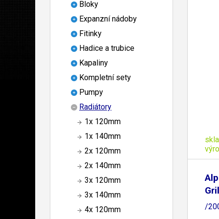
Bloky
Expanzní nádoby
Fitinky
Hadice a trubice
Kapaliny
Kompletní sety
Pumpy
Radiátory
1x 120mm
1x 140mm
skl
výr
2x 120mm
2x 140mm
Al
3x 120mm
Gri
3x 140mm
/20
4x 120mm