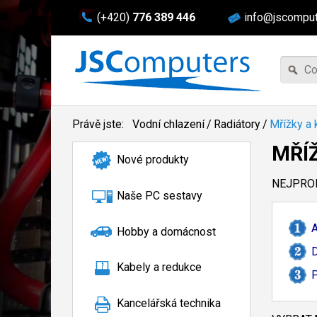
(+420)
776 389 446
info@jscomput
Právě jste:
Vodní chlazení
/
Radiátory
/
Mřížky a 
MŘÍ
Nové produkty
NEJPROD
Naše PC sestavy
A
Hobby a domácnost
D
Kabely a redukce
P
Kancelářská technika