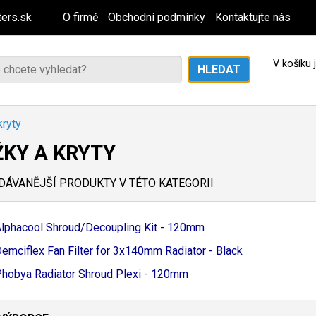
ers.sk
O firmě
Obchodní podmínky
Kontaktujte nás
V košíku
kryty
ŽKY A KRYTY
ÁVANĚJŠÍ PRODUKTY V TÉTO KATEGORII
lphacool Shroud/
Decoupling Kit - 120mm
emciflex Fan Filter for 3x140mm Radiator - Black
hobya Radiator Shroud Plexi - 120mm