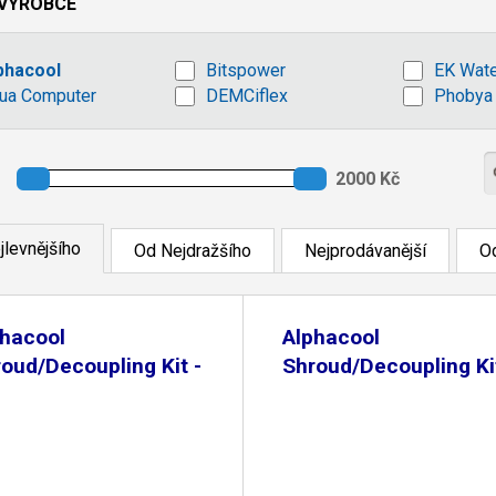
VÝROBCE
phacool
Bitspower
EK Wate
ua Computer
DEMCiflex
Phobya
jlevnějšího
Od Nejdražšího
Nejprodávanější
Od
phacool
Alphacool
oud/Decoupling Kit -
Shroud/Decoupling Kit
0mm
120mm