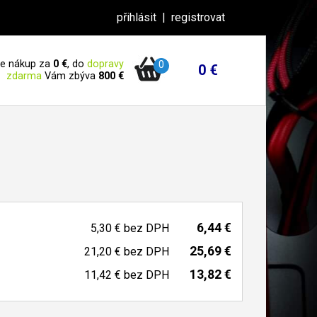
přihlásit
|
registrovat
 je nákup za
0 €
, do
dopravy
0
0 €
zdarma
Vám zbýva
800 €
6,44 €
5,30 €
bez DPH
25,69 €
21,20 €
bez DPH
13,82 €
11,42 €
bez DPH