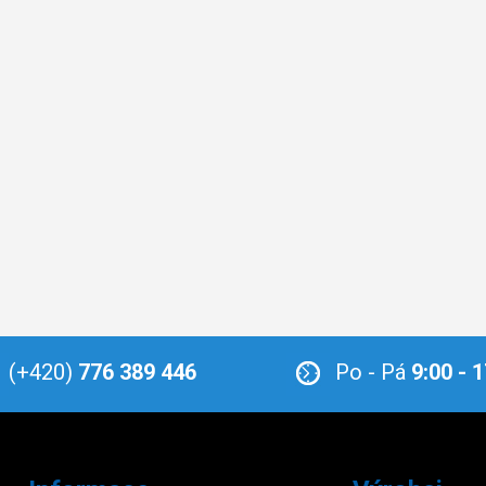
(+420)
776 389 446
Po - Pá
9:00 - 