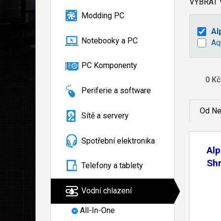
VYBRAT
Modding PC
Al
Notebooky a PC
Aq
PC Komponenty
Periferie a software
Od Ne
Sítě a servery
Spotřební elektronika
Al
Shr
Telefony a tablety
14
Vodní chlazení
All-In-One