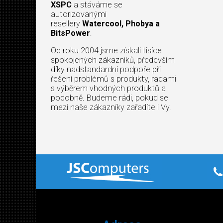
XSPC
a stáváme se
autorizovanými
resellery
Watercool, Phobya a
BitsPower
.
Od roku 2004 jsme získali tisíce
spokojených zákazníků, především
díky nadstandardní podpoře při
řešení problémů s produkty, radami
s výběrem vhodných produktů a
podobně. Budeme rádi, pokud se
mezi naše zákazníky zařadíte i Vy.