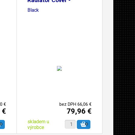
Radiator Cover -
Black
0 €
bez DPH 66,06 €
 €
79,96 €
skladem u
výrobce