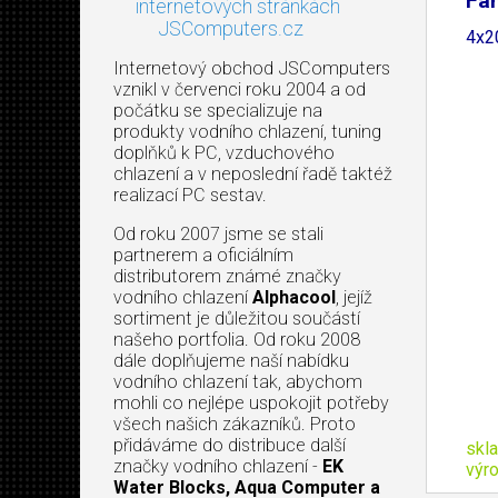
Fan
internetových stránkách
JSComputers.cz
4x2
Internetový obchod JSComputers
vznikl v červenci roku 2004 a od
počátku se specializuje na
produkty vodního chlazení, tuning
doplňků k PC, vzduchového
chlazení a v neposlední řadě taktéž
realizací PC sestav.
Od roku 2007 jsme se stali
partnerem a oficiálním
distributorem známé značky
vodního chlazení
Alphacool
, jejíž
sortiment je důležitou součástí
našeho portfolia. Od roku 2008
dále doplňujeme naší nabídku
vodního chlazení tak, abychom
mohli co nejlépe uspokojit potřeby
všech našich zákazníků. Proto
přidáváme do distribuce další
skl
značky vodního chlazení -
EK
výr
Water Blocks, Aqua Computer a