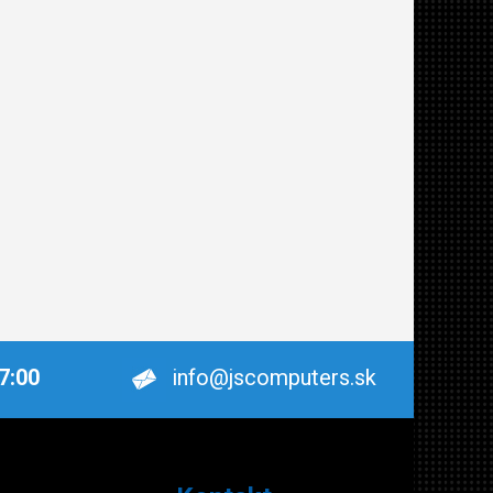
17:00
info@jscomputers.sk