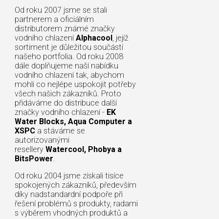
Od roku 2007 jsme se stali
partnerem a oficiálním
distributorem známé značky
vodního chlazení
Alphacool
, jejíž
sortiment je důležitou součástí
našeho portfolia. Od roku 2008
dále doplňujeme naší nabídku
vodního chlazení tak, abychom
mohli co nejlépe uspokojit potřeby
všech našich zákazníků. Proto
přidáváme do distribuce další
značky vodního chlazení -
EK
Water Blocks, Aqua Computer a
XSPC
a stáváme se
autorizovanými
resellery
Watercool, Phobya a
BitsPower
.
Od roku 2004 jsme získali tisíce
spokojených zákazníků, především
díky nadstandardní podpoře při
řešení problémů s produkty, radami
s výběrem vhodných produktů a