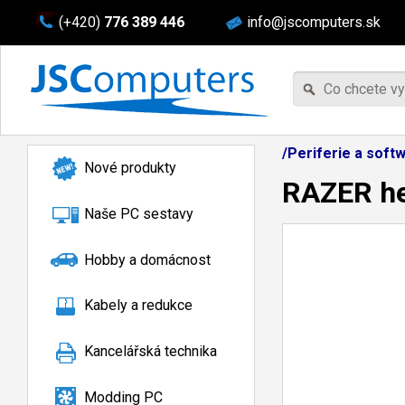
(+420)
776 389 446
info@jscomputers.sk
/Periferie a soft
Nové produkty
RAZER he
Naše PC sestavy
Hobby a domácnost
Kabely a redukce
Kancelářská technika
Modding PC