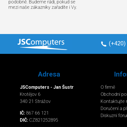
podobně. Budeme rádi, pokud se
mezi naše zákazníky zařadíte i Vy.
(+420)
Adresa
Inf
JSComputers - Jan Šustr
O firmě
Krotějov 6
Obchodní p
340 21 Strážov
Kontaktujte 
Doručení a p
IČ:
867 66 121
Diskuzní fór
DIČ:
CZ821252895