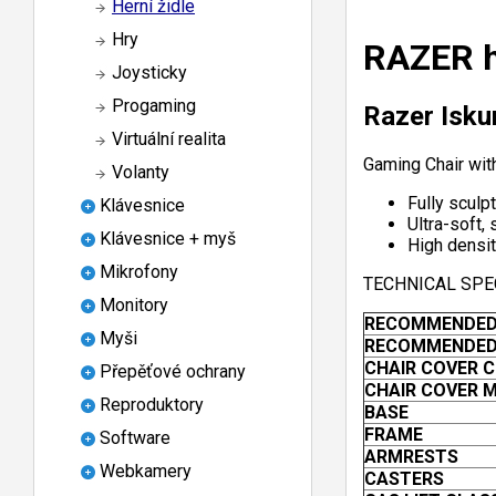
Herní židle
Hry
RAZER h
Joysticky
Progaming
Razer Iskur
Virtuální realita
Gaming Chair wit
Volanty
Fully sculp
Klávesnice
Ultra-soft, 
Klávesnice + myš
High densi
Mikrofony
TECHNICAL SPE
Monitory
RECOMMENDED
Myši
RECOMMENDED
CHAIR COVER 
Přepěťové ochrany
CHAIR COVER 
Reproduktory
BASE
FRAME
Software
ARMRESTS
Webkamery
CASTERS