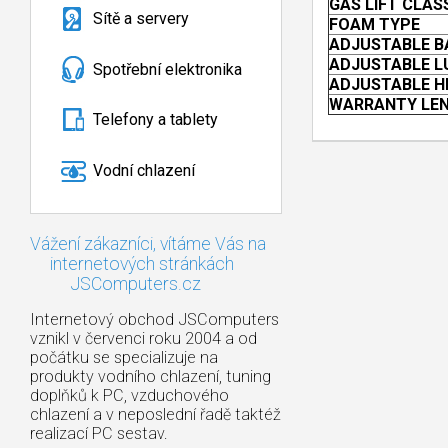
GAS LIFT CLAS
Sítě a servery
FOAM TYPE
ADJUSTABLE B
ADJUSTABLE L
Spotřební elektronika
ADJUSTABLE H
WARRANTY LE
Telefony a tablety
Vodní chlazení
Vážení zákazníci, vítáme Vás na
internetových stránkách
JSComputers.cz
Internetový obchod JSComputers
vznikl v červenci roku 2004 a od
počátku se specializuje na
produkty vodního chlazení, tuning
doplňků k PC, vzduchového
chlazení a v neposlední řadě taktéž
realizací PC sestav.