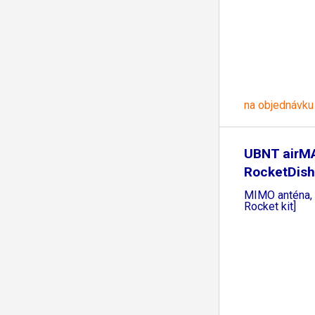
na objednávku
UBNT airM
RocketDis
[směrová
MIMO anténa, 
Rocket kit]