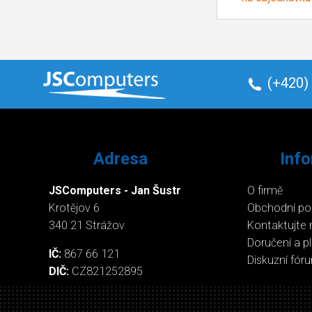
(+420)
Adresa
Inf
JSComputers - Jan Šustr
O firmě
Krotějov 6
Obchodní p
340 21 Strážov
Kontaktujte 
Doručení a p
IČ:
867 66 121
Diskuzní fór
DIČ:
CZ821252895