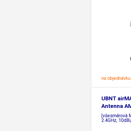
na objednávku
UBNT airM
Antenna A
[všesměrová 
2.4GHz, 10dBi,