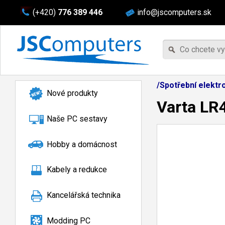
(+420)
776 389 446
info@jscomputers.sk
/Spotřební elektr
Nové produkty
Varta LR
Naše PC sestavy
Hobby a domácnost
Kabely a redukce
Kancelářská technika
Modding PC