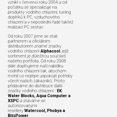
vznikl v červenci roku 2004 a od
počátku se specializuje na
produkty vodního chlazení, tuning
doplňků k PC, vzduchového
chlazení a v neposlední řadě taktéž
realizací PC sestav.
Od roku 2007 jsme se stali
partnerem a oficiálním
distributorem známé značky
vodního chlazení
Alphacool
, jejíž
sortiment je důležitou součástí
našeho portfolia. Od roku 2008
dále doplňujeme naší nabídku
vodního chlazení tak, abychom
mohli co nejlépe uspokojit potřeby
všech našich zákazníků. Proto
přidáváme do distribuce další
značky vodního chlazení -
EK
Water Blocks, Aqua Computer a
XSPC
a stáváme se
autorizovanými
resellery
Watercool, Phobya a
BitsPower
.