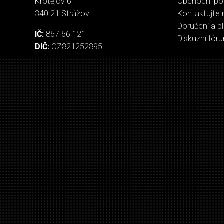
Krotějov 6
Obchodní p
340 21 Strážov
Kontaktujte 
Doručení a p
IČ:
867 66 121
Diskuzní fór
DIČ:
CZ821252895