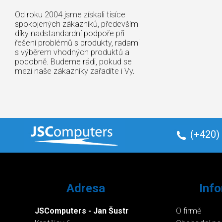
Od roku 2004 jsme získali tisíce
spokojených zákazníků, především
díky nadstandardní podpoře při
řešení problémů s produkty, radami
s výběrem vhodných produktů a
podobně. Budeme rádi, pokud se
mezi naše zákazníky zařadíte i Vy.
(+420)
Adresa
Inf
JSComputers - Jan Šustr
O firmě