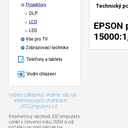
Projektory
Technický p
DLP
LCD
EPSON p
LED
15000:1
Vše pro TV
Zobrazovací technika
Telefony a tablety
Vodní chlazení
Vážení zákazníci, vítáme Vás na
internetových stránkách
JSComputers.cz
Internetový obchod JSComputers
vznikl v červenci roku 2004 a od
počátku se specializuje na