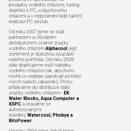
produkty vodního chlazení, tuning
doplňků k PC, vzduchového
chlazení a v neposlední řadě taktéž
realizací PC sestav.
Od roku 2007 jsme se stali
partnerem a oficiálním
distributorem známé značky
vodního chlazení
Alphacool
, jejíž
sortiment je důležitou součástí
našeho portfolia. Od roku 2008
dále doplňujeme naší nabídku
vodního chlazení tak, abychom
mohli co nejlépe uspokojit potřeby
všech našich zákazníků. Proto
přidáváme do distribuce další
značky vodního chlazení -
EK
Water Blocks, Aqua Computer a
XSPC
a stáváme se
autorizovanými
resellery
Watercool, Phobya a
BitsPower
.
Od roku 2004 jsme získali tisíce