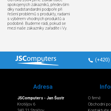
spokojených zákazníků, především
díky nadstandardní podpoře při
řešení problémů s produkty, radami
s výběrem vhodných produktů a
podobně. Budeme rádi, pokud se
mezi naše zákazníky zařadíte i Vy.
(+420)
Adresa
Inf
JSComputers - Jan Šustr
O firmě
Krotějov 6
Obchodní p
340 21 Strážov
Kontaktujte 