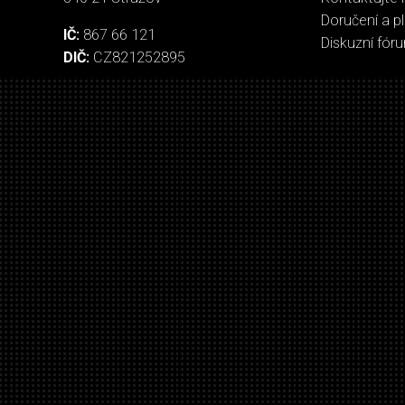
Doručení a p
IČ:
867 66 121
Diskuzní fór
DIČ:
CZ821252895