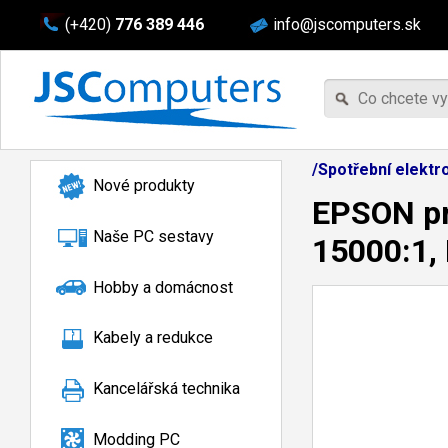
(+420)
776 389 446
info@jscomputers.sk
/Spotřební elektr
Nové produkty
EPSON pr
Naše PC sestavy
15000:1,
Hobby a domácnost
Kabely a redukce
Kancelářská technika
Modding PC