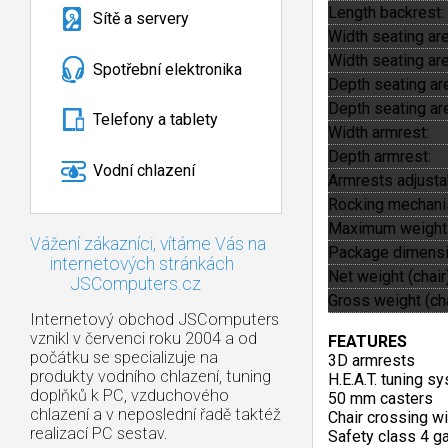
Length backrest:
Sítě a servery
Width seating area
Width seating are
Spotřební elektronika
Depth seating area
Depth seating are
Telefony a tablety
Width armrest:
Depth armrest:
Vodní chlazení
Armrests adjusta
Rocking mechani
Maximum weight 
Vážení zákazníci, vítáme Vás na
Package dimensi
internetových stránkách
Net weight (chair)
JSComputers.cz
Gross weight (cha
Internetový obchod JSComputers
vznikl v červenci roku 2004 a od
FEATURES
počátku se specializuje na
3D armrests
produkty vodního chlazení, tuning
H.E.A.T. tuning s
doplňků k PC, vzduchového
50 mm casters
chlazení a v neposlední řadě taktéž
Chair crossing wi
realizací PC sestav.
Safety class 4 ga