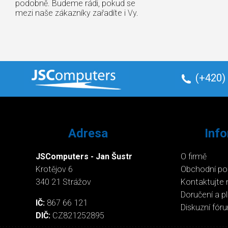
podobně. Budeme rádi, pokud se
mezi naše zákazníky zařadíte i Vy.
(+420)
Adresa
Inf
JSComputers - Jan Šustr
O firmě
Krotějov 6
Obchodní p
340 21 Strážov
Kontaktujte 
Doručení a p
IČ:
867 66 121
Diskuzní fór
DIČ:
CZ821252895