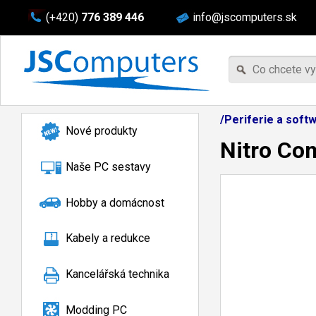
(+420)
776 389 446
info@jscomputers.sk
/Periferie a soft
Nové produkty
Nitro Con
Naše PC sestavy
Hobby a domácnost
Kabely a redukce
Kancelářská technika
Modding PC