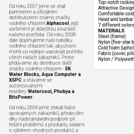
Top-notch rockin
Od roku 2007 jsme se stali
Attractive Design
partnerem a oficiálním
Comfortable cold
distributorem známé značky
Head and lumbar 
vodního chlazení
Alphacool
, jejíž
7 different color
sortiment je důležitou součástí
MATERIALS
našeho portfolia. Od roku 2008
Steel (frame)
dále doplňujeme naší nabídku
Nylon (five-star 
vodního chlazení tak, abychom
Cold foam (uphol
mohli co nejlépe uspokojit potřeby
Fabric (cover, pil
všech našich zákazníků. Proto
Nylon / Polyuret
přidáváme do distribuce další
značky vodního chlazení -
EK
Water Blocks, Aqua Computer a
XSPC
a stáváme se
autorizovanými
resellery
Watercool, Phobya a
BitsPower
.
Od roku 2004 jsme získali tisíce
spokojených zákazníků, především
díky nadstandardní podpoře při
řešení problémů s produkty, radami
s výběrem vhodných produktů a