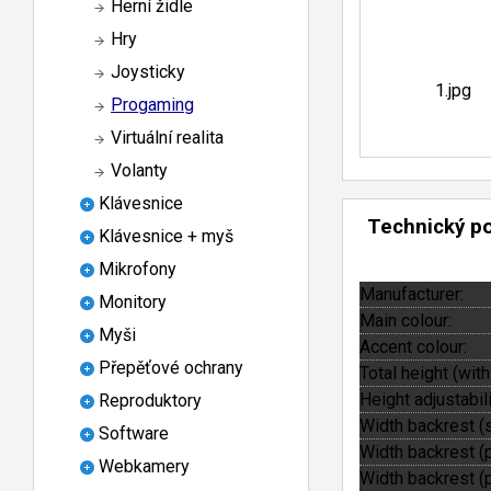
Herní židle
Hry
Joysticky
Progaming
Virtuální realita
Volanty
Klávesnice
Technický p
Klávesnice + myš
Mikrofony
Manufacturer:
Monitory
Main colour:
Myši
Accent colour:
Přepěťové ochrany
Total height (with
Height adjustabili
Reproduktory
Width backrest (s
Software
Width backrest (p
Webkamery
Width backrest (p