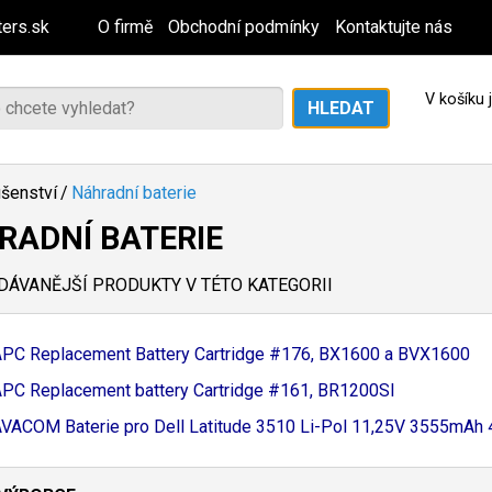
ers.sk
O firmě
Obchodní podmínky
Kontaktujte nás
V košíku
ušenství
/
Náhradní baterie
RADNÍ BATERIE
ÁVANĚJŠÍ PRODUKTY V TÉTO KATEGORII
PC Replacement Battery Cartridge #176, BX1600 a BVX1600
PC Replacement battery Cartridge #161, BR1200SI
VACOM Baterie pro Dell Latitude 3510 Li-
Pol 11,
25V 3555mAh