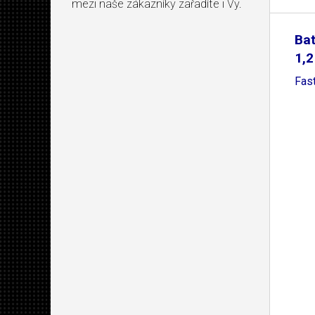
mezi naše zákazníky zařadíte i Vy.
Bat
1,2
Fast