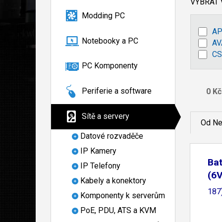
VYBRAT
Modding PC
A
Notebooky a PC
A
CS
PC Komponenty
Periferie a software
Sítě a servery
Od Ne
Datové rozvaděče
IP Kamery
Bat
IP Telefony
(6V
Kabely a konektory
187)
Komponenty k serverům
PoE, PDU, ATS a KVM