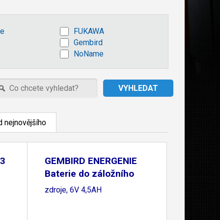
se
FUKAWA
Gembird
NoName
 nejnovějšího
,3
GEMBIRD ENERGENIE
Baterie do záložního
zdroje, 6V 4,5AH