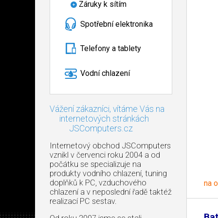
Záruky k sítím
Spotřební elektronika
Telefony a tablety
Vodní chlazení
Vážení zákazníci, vítáme Vás na
internetových stránkách
JSComputers.cz
Internetový obchod JSComputers
vznikl v červenci roku 2004 a od
počátku se specializuje na
produkty vodního chlazení, tuning
doplňků k PC, vzduchového
na 
chlazení a v neposlední řadě taktéž
realizací PC sestav.
Bat