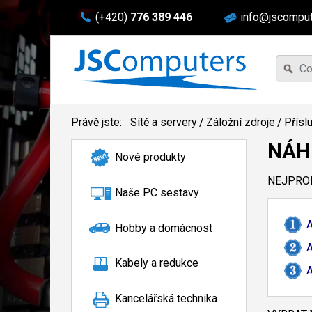
(+420)
776 389 446
info@jscomput
Právě jste:
Sítě a servery
/
Záložní zdroje
/
Přísl
NÁH
Nové produkty
NEJPROD
Naše PC sestavy
A
Hobby a domácnost
A
Kabely a redukce
A
Kancelářská technika