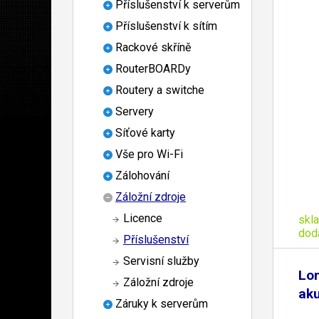
Příslušenství k serverům
Příslušenství k sítím
Rackové skříně
RouterBOARDy
Routery a switche
Servery
Síťové karty
Vše pro Wi-Fi
Zálohování
Záložní zdroje
Licence
skl
dod
Příslušenství
Servisní služby
Lon
Záložní zdroje
ak
Záruky k serverům