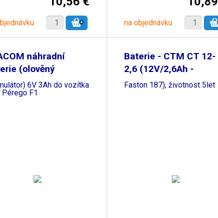
10,56 €
10,89
objednávku
na objednávku
ACOM náhradní
Baterie - CTM CT 12-
erie (olověný
2,6 (12V/2,6Ah -
mulátor) 6V 3Ah do vozítka
Faston 187), životnost 5let
 Pérego F1