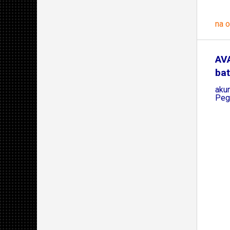
na 
AV
bat
aku
Peg