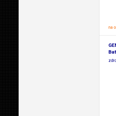
na 
GE
Bat
zdro