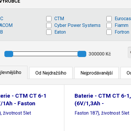
VÝROBCE
PC
CTM
Euroca
VACOM
Cyber Power Systems
Fiamm
B
Eaton
Fortron
jlevnějšího
Od Nejdražšího
Nejprodávanější
Od
erie - CTM CT 6-1
Baterie - CTM CT 6-1
/1Ah - Faston
(6V/1,3Ah -
, životnost 5let
Faston 187), životnost 5let