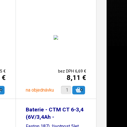
5 €
bez DPH 6,69 €
 €
8,11 €
na objednávku
Baterie - CTM CT 6-3,4
(6V/3,4Ah -
Faston 187), životnost 5let