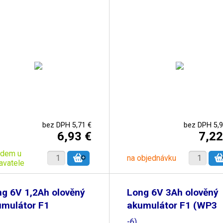
bez DPH 5,71 €
bez DPH 5,9
6,93 €
7,22
adem u
na objednávku
avatele
g 6V 1,2Ah olověný
Long 6V 3Ah olověný
umulátor F1
akumulátor F1 (WP3
-6)