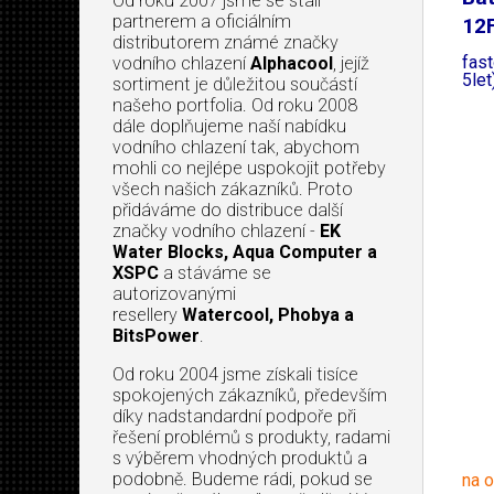
Od roku 2007 jsme se stali
partnerem a oficiálním
12F
distributorem známé značky
fas
vodního chlazení
Alphacool
, jejíž
5let
sortiment je důležitou součástí
našeho portfolia. Od roku 2008
dále doplňujeme naší nabídku
vodního chlazení tak, abychom
mohli co nejlépe uspokojit potřeby
všech našich zákazníků. Proto
přidáváme do distribuce další
značky vodního chlazení -
EK
Water Blocks, Aqua Computer a
XSPC
a stáváme se
autorizovanými
resellery
Watercool, Phobya a
BitsPower
.
Od roku 2004 jsme získali tisíce
spokojených zákazníků, především
díky nadstandardní podpoře při
řešení problémů s produkty, radami
s výběrem vhodných produktů a
podobně. Budeme rádi, pokud se
na 