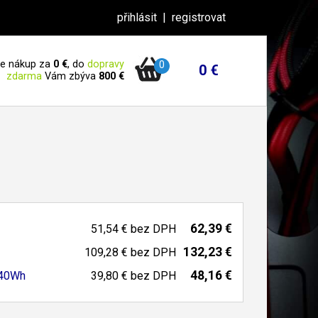
přihlásit
|
registrovat
 je nákup za
0 €
, do
dopravy
0
0 €
zdarma
Vám zbýva
800 €
62,39 €
51,54 €
bez DPH
132,23 €
109,28 €
bez DPH
48,16 €
 40Wh
39,80 €
bez DPH