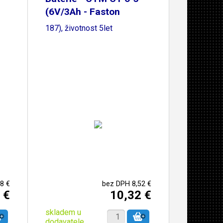
(6V/3Ah - Faston
187), životnost 5let
8 €
bez DPH 8,52 €
 €
10,32 €
skladem u
dodavatele