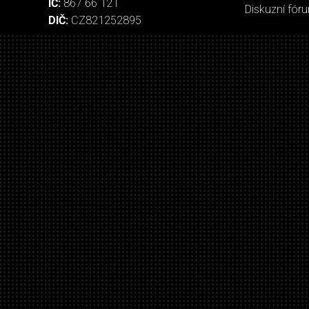
IČ:
867 66 121
Diskuzní fór
DIČ:
CZ821252895