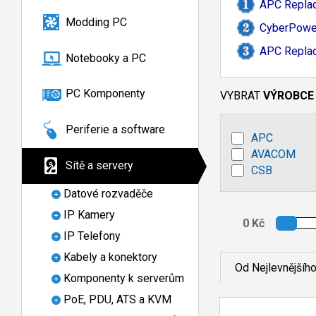
APC Replac
Modding PC
CyberPower
APC Replac
Notebooky a PC
PC Komponenty
VYBRAT
VÝROBCE
Periferie a software
APC
AVACOM
Sítě a servery
CSB
Datové rozvaděče
IP Kamery
IP Telefony
Kabely a konektory
Od Nejlevnějšíh
Komponenty k serverům
PoE, PDU, ATS a KVM