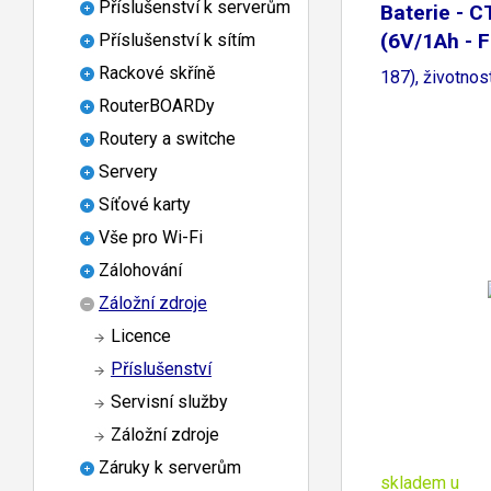
Příslušenství k serverům
Baterie - 
(6V/1Ah - 
Příslušenství k sítím
Rackové skříně
187), životnos
RouterBOARDy
Routery a switche
Servery
Síťové karty
Vše pro Wi-Fi
Zálohování
Záložní zdroje
Licence
Příslušenství
Servisní služby
Záložní zdroje
Záruky k serverům
skladem u