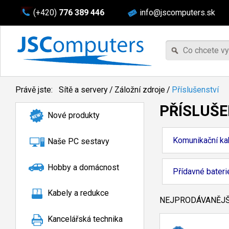
(+420)
776 389 446
info@jscomputers.sk
Právě jste:
Sítě a servery
/
Záložní zdroje
/
Příslušenství
PŘÍSLUŠE
Nové produkty
Komunikační ka
Naše PC sestavy
Hobby a domácnost
Přídavné bateri
Kabely a redukce
NEJPRODÁVANĚJŠÍ
Kancelářská technika