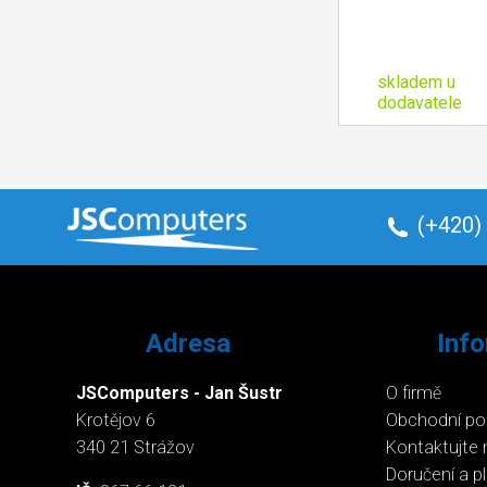
skladem u
dodavatele
(+420)
Adresa
Inf
JSComputers - Jan Šustr
O firmě
Krotějov 6
Obchodní p
340 21 Strážov
Kontaktujte 
Doručení a p