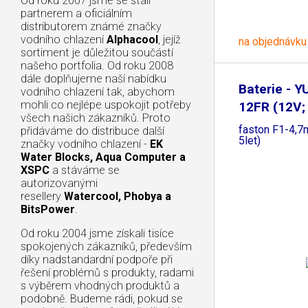
Od roku 2007 jsme se stali
partnerem a oficiálním
distributorem známé značky
vodního chlazení
Alphacool
, jejíž
na objednávku
sortiment je důležitou součástí
našeho portfolia. Od roku 2008
dále doplňujeme naší nabídku
Baterie - 
vodního chlazení tak, abychom
mohli co nejlépe uspokojit potřeby
12FR (12V;
všech našich zákazníků. Proto
faston F1-4,7
přidáváme do distribuce další
5let)
značky vodního chlazení -
EK
Water Blocks, Aqua Computer a
XSPC
a stáváme se
autorizovanými
resellery
Watercool, Phobya a
BitsPower
.
Od roku 2004 jsme získali tisíce
spokojených zákazníků, především
díky nadstandardní podpoře při
řešení problémů s produkty, radami
s výběrem vhodných produktů a
podobně. Budeme rádi, pokud se