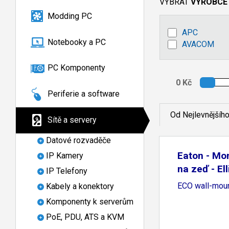
VYBRAT
VÝROBCE
Modding PC
APC
Notebooky a PC
AVACOM
PC Komponenty
Periferie a software
Od Nejlevnějšíh
Sítě a servery
Datové rozvaděče
Eaton - Mo
IP Kamery
na zeď - El
IP Telefony
ECO wall-moun
Kabely a konektory
Komponenty k serverům
PoE, PDU, ATS a KVM