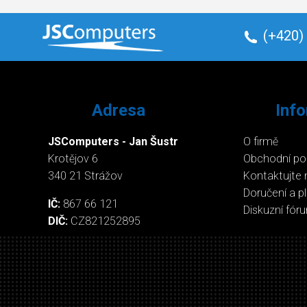
(+420)
Adresa
Inf
JSComputers - Jan Šustr
O firmě
Krotějov 6
Obchodní p
340 21 Strážov
Kontaktujte 
Doručení a p
IČ:
867 66 121
Diskuzní fór
DIČ:
CZ821252895