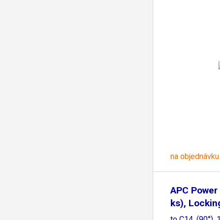
na objednávku
APC Power 
ks), Lockin
to C14, (90°),