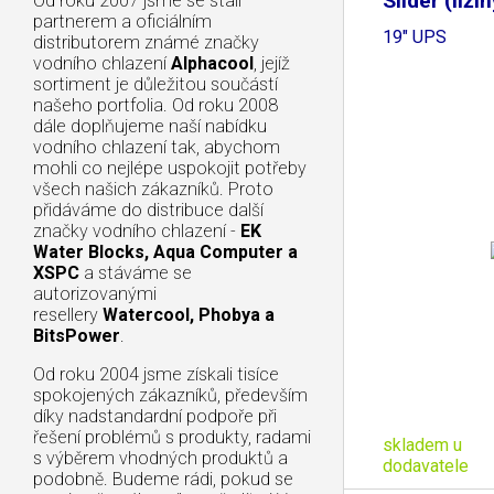
Slider (liži
Od roku 2007 jsme se stali
partnerem a oficiálním
19" UPS
distributorem známé značky
vodního chlazení
Alphacool
, jejíž
sortiment je důležitou součástí
našeho portfolia. Od roku 2008
dále doplňujeme naší nabídku
vodního chlazení tak, abychom
mohli co nejlépe uspokojit potřeby
všech našich zákazníků. Proto
přidáváme do distribuce další
značky vodního chlazení -
EK
Water Blocks, Aqua Computer a
XSPC
a stáváme se
autorizovanými
resellery
Watercool, Phobya a
BitsPower
.
Od roku 2004 jsme získali tisíce
spokojených zákazníků, především
díky nadstandardní podpoře při
řešení problémů s produkty, radami
skladem u
s výběrem vhodných produktů a
dodavatele
podobně. Budeme rádi, pokud se