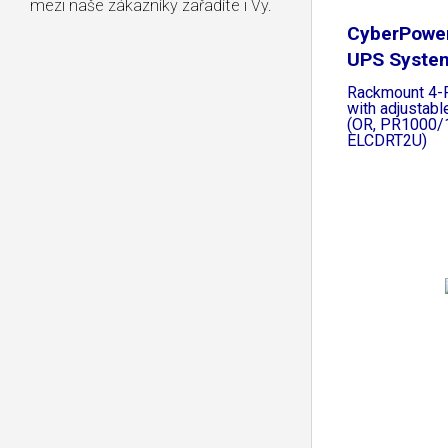
mezi naše zákazníky zařadíte i Vy.
CyberPowe
UPS Syste
Rackmount 4-P
with adjustabl
(OR, PR1000/
ELCDRT2U)