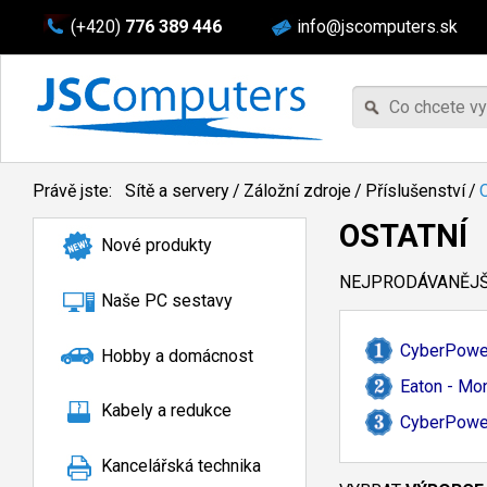
(+420)
776 389 446
info@jscomputers.sk
Právě jste:
Sítě a servery
/
Záložní zdroje
/
Příslušenství
/
OSTATNÍ
Nové produkty
NEJPRODÁVANĚJŠÍ
Naše PC sestavy
CyberPower
Hobby a domácnost
Eaton - Mon
Kabely a redukce
CyberPower
Kancelářská technika