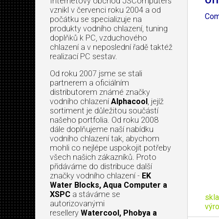
Of
Internetový obchod JSComputers
vznikl v červenci roku 2004 a od
Comp
počátku se specializuje na
produkty vodního chlazení, tuning
doplňků k PC, vzduchového
chlazení a v neposlední řadě taktéž
realizací PC sestav.
Od roku 2007 jsme se stali
partnerem a oficiálním
distributorem známé značky
vodního chlazení
Alphacool
, jejíž
sortiment je důležitou součástí
našeho portfolia. Od roku 2008
dále doplňujeme naší nabídku
vodního chlazení tak, abychom
mohli co nejlépe uspokojit potřeby
všech našich zákazníků. Proto
přidáváme do distribuce další
značky vodního chlazení -
EK
Water Blocks, Aqua Computer a
XSPC
a stáváme se
skl
autorizovanými
výr
resellery
Watercool, Phobya a