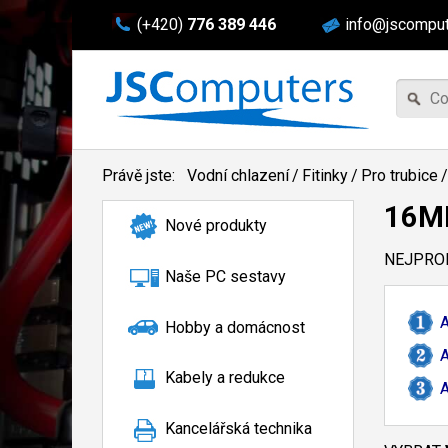
(+420)
776 389 446
info@jscomput
Právě jste:
Vodní chlazení
/
Fitinky
/
Pro trubice
/
16
Nové produkty
NEJPROD
Naše PC sestavy
A
Hobby a domácnost
A
Kabely a redukce
A
Kancelářská technika