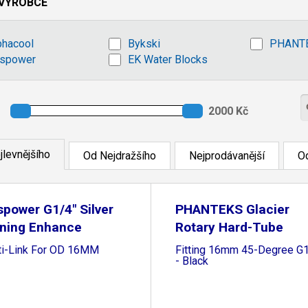
VÝROBCE
phacool
Bykski
PHANT
tspower
EK Water Blocks
jlevnějšího
Od Nejdražšího
Nejprodávanější
Od
spower G1/4" Silver
PHANTEKS Glacier
ining Enhance
Rotary Hard-Tube
ti-Link For OD 16MM
Fitting 16mm 45-Degree G
- Black