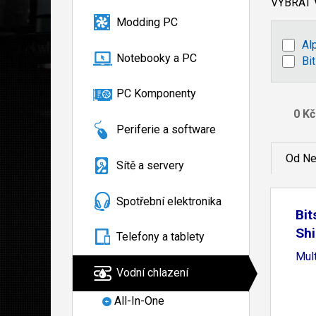
VYBRAT
Modding PC
Al
Notebooky a PC
Bi
PC Komponenty
Periferie a software
Od Ne
Sítě a servery
Spotřební elektronika
Bit
Sh
Telefony a tablety
Mul
Vodní chlazení
All-In-One