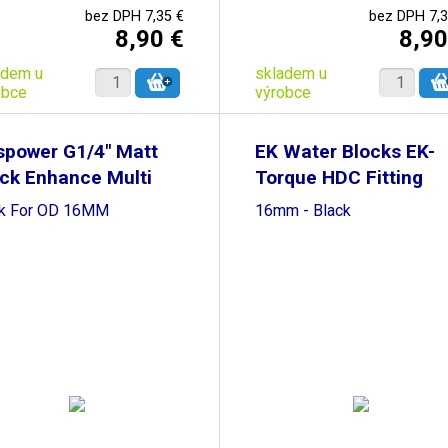
bez DPH 7,35 €
bez DPH 7,3
8,90 €
8,90
adem u
skladem u
obce
výrobce
spower G1/4" Matt
EK Water Blocks EK-
ck Enhance Multi
Torque HDC Fitting
nk For OD 16MM
16mm - Black