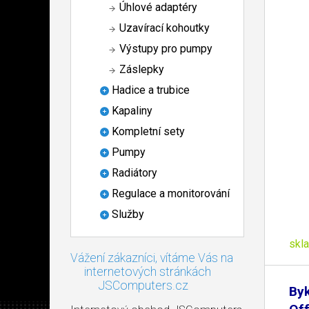
Úhlové adaptéry
Uzavírací kohoutky
Výstupy pro pumpy
Záslepky
Hadice a trubice
Kapaliny
Kompletní sety
Pumpy
Radiátory
Regulace a monitorování
Služby
skl
Vážení zákazníci, vítáme Vás na
internetových stránkách
JSComputers.cz
Byk