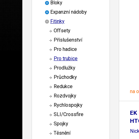
Bloky
Expanzní nádoby
Fitinky
Offsety
Příslušenství
Pro hadice
Pro trubice
Prodlužky
Průchodky
Redukce
na 
Rozdvojky
Rychlospojky
EK 
SLI/Crossfire
HT
Spojky
Nic
Těsnění