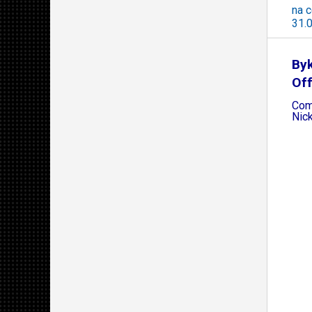
na c
31.
Byk
Of
Comp
Nic