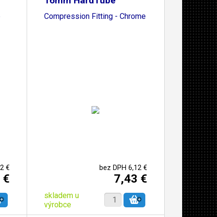
16mm HardTube
p
Compression Fitting - Chrome
2 €
bez DPH 6,12 €
 €
7,43 €
skladem u
výrobce