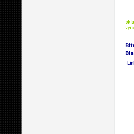
skl
výr
Bit
Bla
-Li