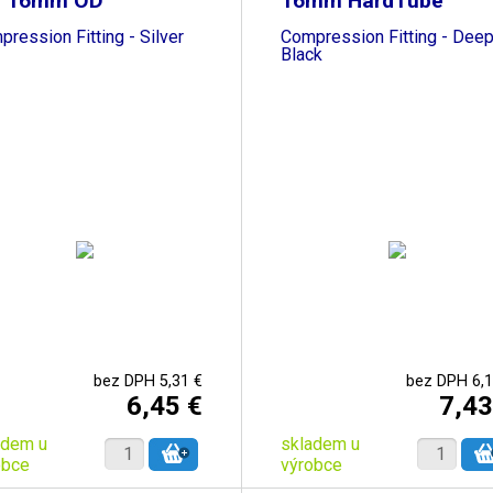
f 16mm OD
16mm HardTube
ression Fitting - Silver
Compression Fitting - Dee
Black
bez DPH 5,31 €
bez DPH 6,1
6,45 €
7,43
adem u
skladem u
obce
výrobce