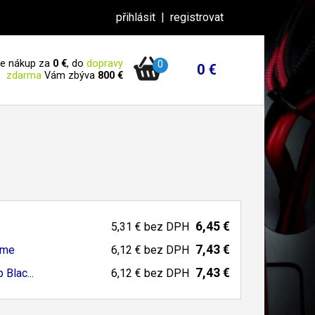
přihlásit
|
registrovat
 je nákup za
0 €
, do
dopravy
0
0 €
zdarma
Vám zbýva
800 €
6,45 €
5,31 €
bez DPH
7,43 €
ome
6,12 €
bez DPH
7,43 €
Blac...
6,12 €
bez DPH