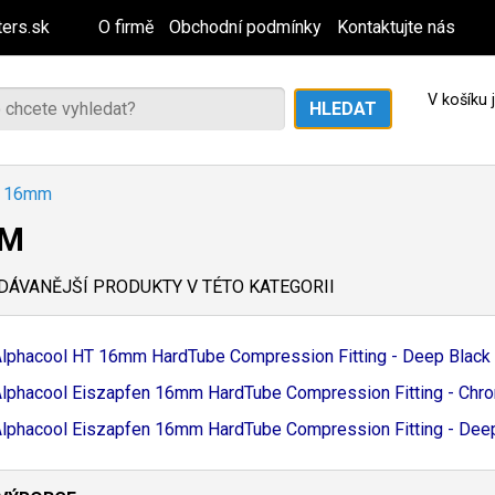
ers.sk
O firmě
Obchodní podmínky
Kontaktujte nás
V košíku
16mm
MM
ÁVANĚJŠÍ PRODUKTY V TÉTO KATEGORII
lphacool HT 16mm HardTube Compression Fitting - Deep Black
lphacool Eiszapfen 16mm HardTube Compression Fitting - Chr
lphacool Eiszapfen 16mm HardTube Compression Fitting - Deep 