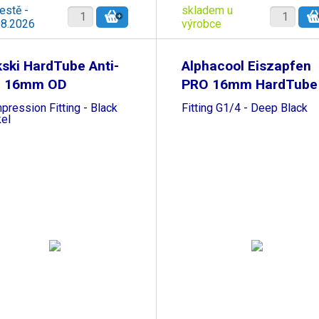
estě -
skladem u
08.2026
výrobce
ski HardTube Anti-
Alphacool Eiszapfen
f 16mm OD
PRO 16mm HardTube
ression Fitting - Black
Fitting G1/4 - Deep Black
kel