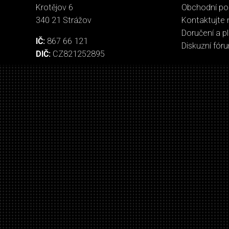
Krotějov 6
Obchodní p
340 21 Strážov
Kontaktujte 
Doručení a p
IČ:
867 66 121
Diskuzní fór
DIČ:
CZ821252895