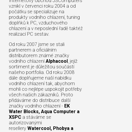
Internetový obchod JSComputers
vznikl v červenci roku 2004 a od
počátku se specializuje na
produkty vodního chlazení, tuning
doplňků k PC, vzduchového
chlazení a v neposlední řadě taktéž
realizací PC sestav.
Od roku 2007 jsme se stali
partnerem a oficiálním
distributorem známé značky
vodního chlazení
Alphacool
, jejíž
sortiment je důležitou součástí
našeho portfolia. Od roku 2008
dále doplňujeme naší nabídku
vodního chlazení tak, abychom
mohli co nejlépe uspokojit potřeby
všech našich zákazníků. Proto
přidáváme do distribuce další
značky vodního chlazení -
EK
Water Blocks, Aqua Computer a
XSPC
a stáváme se
autorizovanými
resellery
Watercool, Phobya a