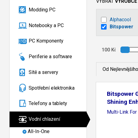
VYBRAT
VÝROBCE
Modding PC
Alphacool
Notebooky a PC
Bitspower
PC Komponenty
Periferie a software
Od Nejlevnějšíh
Sítě a servery
Spotřební elektronika
Bitspower G
Shining En
Telefony a tablety
Multi-Link F
Vodní chlazení
All-In-One