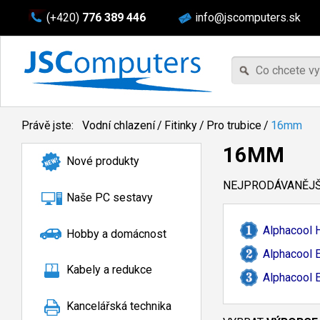
(+420)
776 389 446
info@jscomputers.sk
Právě jste:
Vodní chlazení
/
Fitinky
/
Pro trubice
/
16mm
16MM
Nové produkty
NEJPRODÁVANĚJŠÍ
Naše PC sestavy
Alphacool 
Hobby a domácnost
Alphacool 
Kabely a redukce
Alphacool 
Kancelářská technika