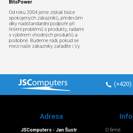
BitsPower
.
Od roku 2004 jsme získali tisíce
spokojených zákazníků, především
díky nadstandardní podpoře při
řešení problémů s produkty, radami
s výběrem vhodných produktů a
podobně. Budeme rádi, pokud se
mezi naše zákazníky zařadíte i Vy.
(+420)
Adresa
Inf
JSComputers - Jan Šustr
O firmě