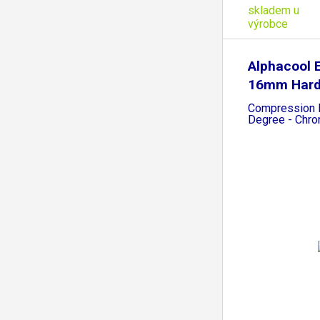
skladem u
výrobce
Alphacool 
16mm Har
Compression F
Degree - Chr