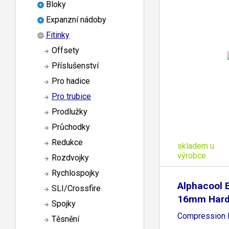
Bloky
Expanzní nádoby
Fitinky
Offsety
Příslušenství
Pro hadice
Pro trubice
Prodlužky
Průchodky
Redukce
skladem u
výrobce
Rozdvojky
Rychlospojky
Alphacool 
SLI/Crossfire
16mm Har
Spojky
Compression F
Těsnění