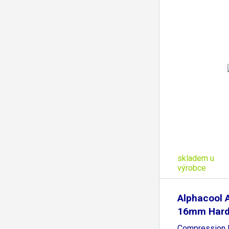
skladem u
výrobce
Alphacool 
16mm Har
Compression F