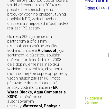
PRO 16mm
Internetový obchod JSComputers
vznikl v červenci roku 2004 a od
Fitting G1/4 -
počátku se specializuje na
produkty vodního chlazení, tuning
doplňků k PC, vzduchového
chlazení a v neposlední řadě taktéž
realizací PC sestav.
Od roku 2007 jsme se stali
partnerem a oficiálním
distributorem známé značky
vodního chlazení
Alphacool
, jejíž
sortiment je důležitou součástí
našeho portfolia. Od roku 2008
dále doplňujeme naší nabídku
vodního chlazení tak, abychom
mohli co nejlépe uspokojit potřeby
všech našich zákazníků. Proto
přidáváme do distribuce další
značky vodního chlazení -
EK
Water Blocks, Aqua Computer a
XSPC
a stáváme se
skladem u
autorizovanými
výrobce
resellery
Watercool, Phobya a