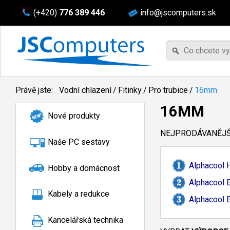
(+420)
776 389 446
info@jscomputers.sk
Právě jste:
Vodní chlazení
/
Fitinky
/
Pro trubice
/
16mm
16MM
Nové produkty
NEJPRODÁVANĚJŠÍ
Naše PC sestavy
Alphacool 
Hobby a domácnost
Alphacool 
Kabely a redukce
Alphacool 
Kancelářská technika