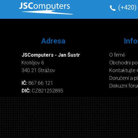
(+420)
Adresa
Inf
JSComputers - Jan Šustr
O firmě
Krotějov 6
Obchodní p
340 21 Strážov
Kontaktujte 
Doručení a p
IČ:
867 66 121
Diskuzní fór
DIČ:
CZ821252895